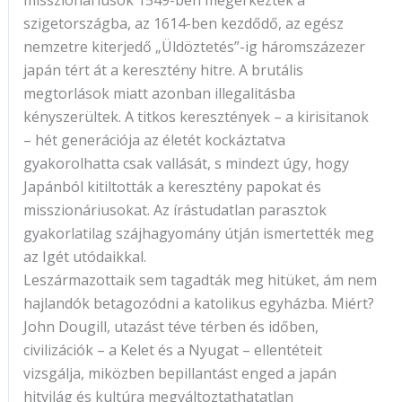
szigetországba, az 1614-ben kezdődő, az egész
nemzetre kiterjedő „Üldöztetés”-ig háromszázezer
japán tért át a keresztény hitre. A brutális
megtorlások miatt azonban illegalitásba
kényszerültek. A titkos keresztények – a kirisitanok
– hét generációja az életét kockáztatva
gyakorolhatta csak vallását, s mindezt úgy, hogy
Japánból kitiltották a keresztény papokat és
misszionáriusokat. Az írástudatlan parasztok
gyakorlatilag szájhagyomány útján ismertették meg
az Igét utódaikkal.
Leszármazottaik sem tagadták meg hitüket, ám nem
hajlandók betagozódni a katolikus egyházba. Miért?
John Dougill, utazást téve térben és időben,
civilizációk – a Kelet és a Nyugat – ellentéteit
vizsgálja, miközben bepillantást enged a japán
hitvilág és kultúra megváltoztathatatlan