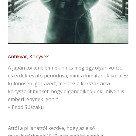
Antikvár
,
Könyvek
A japán történelemnek nincs még egy olyan vonzó
és érdekfeszítő periódusa, mint a kirisitanok kora. Ez
különösen igaz azért, mert ez a korszak arra
kényszerít minket, hogy elgondolkodjunk: milyen is
emberi lénynek lenni.”
– Endó Súszaku
Attól a pillanattól kezdve, hogy az első
misszionáriusok 1549-ben megérkeztek a