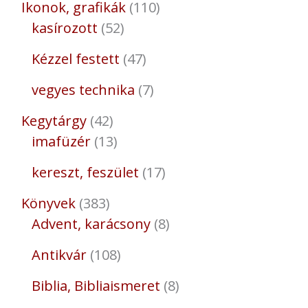
Ikonok, grafikák
110
kasírozott
52
Kézzel festett
47
vegyes technika
7
Kegytárgy
42
imafüzér
13
kereszt, feszület
17
Könyvek
383
Advent, karácsony
8
Antikvár
108
Biblia, Bibliaismeret
8