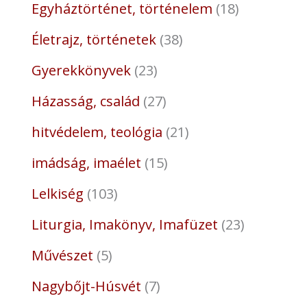
Egyháztörténet, történelem
18
Életrajz, történetek
38
Gyerekkönyvek
23
Házasság, család
27
hitvédelem, teológia
21
imádság, imaélet
15
Lelkiség
103
Liturgia, Imakönyv, Imafüzet
23
Művészet
5
Nagybőjt-Húsvét
7