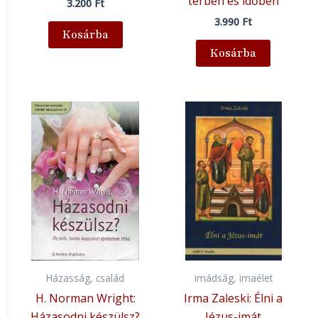
térben és időben
3.200
Ft
3.990
Ft
Kosárba
Kosárba
Házasság, család
imádság, imaélet
H. Norman Wright:
Irma Zaleski: Élni a
Házasodni készülsz?
Jézus-imát