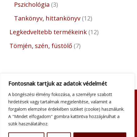
Pszichológia
3
Tankönyv, hittankönyv
12
Legkedveltebb termékeink
12
Tömjén, szén, füstölő
7
Fontosnak tartjuk az adatok védelmét
A böngészési élmény fokozása, a személyre szabott
hirdetések vagy tartalmak megjelenítése, valamint a
Adatkezelési tájékoztató
forgalom elemzése érdekében sütiket (cookie) használunk.
Általános szerződési feltételek
A "Mindet elfogadom" gombra kattintva hozzájárulhat a
Impresszum
sütik használatához.
Szállítási információk