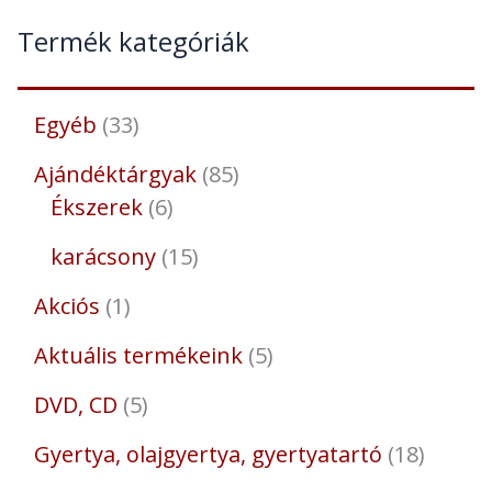
Termék kategóriák
Egyéb
33
Ajándéktárgyak
85
Ékszerek
6
karácsony
15
Akciós
1
Aktuális termékeink
5
DVD, CD
5
Gyertya, olajgyertya, gyertyatartó
18