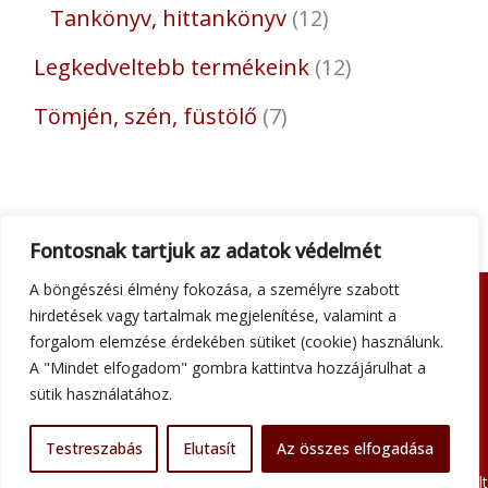
Tankönyv, hittankönyv
12
Legkedveltebb termékeink
12
Tömjén, szén, füstölő
7
Fontosnak tartjuk az adatok védelmét
A böngészési élmény fokozása, a személyre szabott
hirdetések vagy tartalmak megjelenítése, valamint a
Adatkezelési tájékoztató
forgalom elemzése érdekében sütiket (cookie) használunk.
Általános szerződési feltételek
A "Mindet elfogadom" gombra kattintva hozzájárulhat a
Impresszum
sütik használatához.
Szállítási információk
Kapcsolat
Testreszabás
Elutasít
Az összes elfogadása
Minden jog fenntartva © 2026 Szent Atanáz Könyv- és Kegytárgybolt