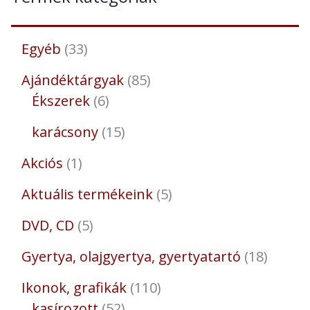
Egyéb
33
Ajándéktárgyak
85
Ékszerek
6
karácsony
15
Akciós
1
Aktuális termékeink
5
DVD, CD
5
Gyertya, olajgyertya, gyertyatartó
18
Ikonok, grafikák
110
kasírozott
52