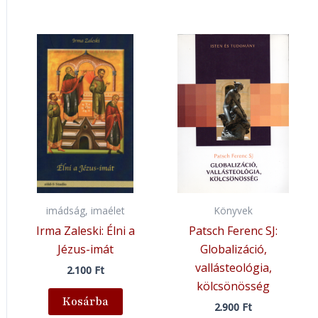
imádság, imaélet
Könyvek
Irma Zaleski: Élni a
Patsch Ferenc SJ:
Jézus-imát
Globalizáció,
vallásteológia,
2.100
Ft
kölcsönösség
Kosárba
2.900
Ft