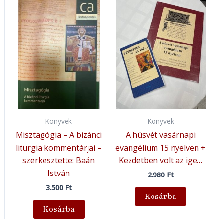
Könyvek
Könyvek
Misztagógia – A bizánci
A húsvét vasárnapi
liturgia kommentárjai –
evangélium 15 nyelven +
szerkesztette: Baán
Kezdetben volt az ige…
István
2.980
Ft
3.500
Ft
Kosárba
Kosárba