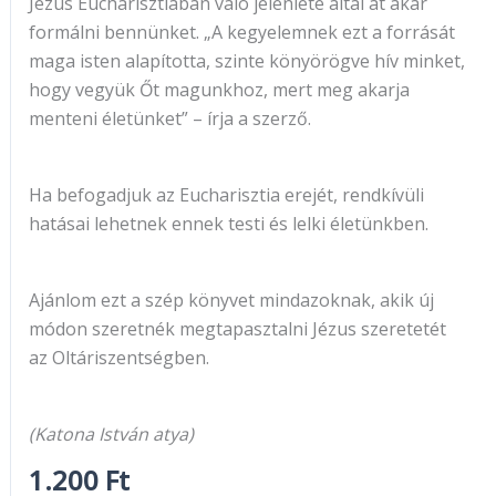
Jézus Eucharisztiában való jelenléte által át akar
formálni bennünket. „A kegyelemnek ezt a forrását
maga isten alapította, szinte könyörögve hív minket,
hogy vegyük Őt magunkhoz, mert meg akarja
menteni életünket” – írja a szerző.
Ha befogadjuk az Eucharisztia erejét, rendkívüli
hatásai lehetnek ennek testi és lelki életünkben.
Ajánlom ezt a szép könyvet mindazoknak, akik új
módon szeretnék megtapasztalni Jézus szeretetét
az Oltáriszentségben.
(Katona István atya)
1.200
Ft