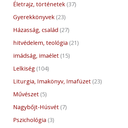
Életrajz, történetek
37
Gyerekkönyvek
23
Házasság, család
27
hitvédelem, teológia
21
imádság, imaélet
15
Lelkiség
104
Liturgia, Imakönyv, Imafüzet
23
Művészet
5
Nagybőjt-Húsvét
7
Pszichológia
3