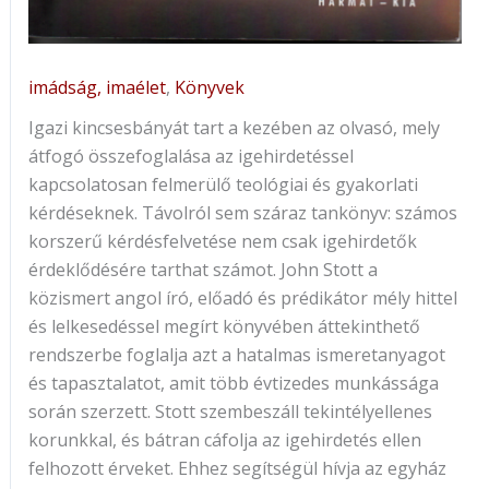
imádság, imaélet
,
Könyvek
Igazi kincsesbányát tart a kezében az olvasó, mely
átfogó összefoglalása az igehirdetéssel
kapcsolatosan felmerülő teológiai és gyakorlati
kérdéseknek. Távolról sem száraz tankönyv: számos
korszerű kérdésfelvetése nem csak igehirdetők
érdeklődésére tarthat számot. John Stott a
közismert angol író, előadó és prédikátor mély hittel
és lelkesedéssel megírt könyvében áttekinthető
rendszerbe foglalja azt a hatalmas ismeretanyagot
és tapasztalatot, amit több évtizedes munkássága
során szerzett. Stott szembeszáll tekintélyellenes
korunkkal, és bátran cáfolja az igehirdetés ellen
felhozott érveket. Ehhez segítségül hívja az egyház