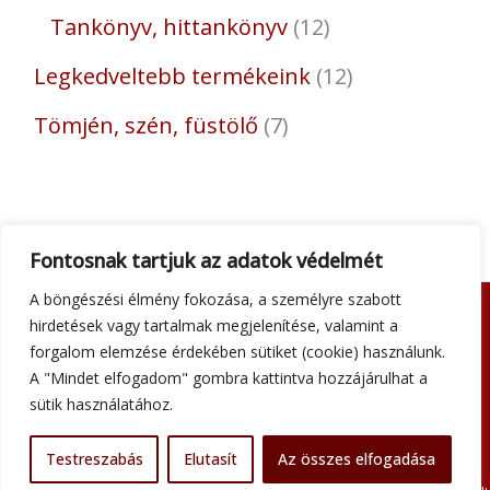
Tankönyv, hittankönyv
12
Legkedveltebb termékeink
12
Tömjén, szén, füstölő
7
Fontosnak tartjuk az adatok védelmét
A böngészési élmény fokozása, a személyre szabott
hirdetések vagy tartalmak megjelenítése, valamint a
Adatkezelési tájékoztató
forgalom elemzése érdekében sütiket (cookie) használunk.
Általános szerződési feltételek
A "Mindet elfogadom" gombra kattintva hozzájárulhat a
Impresszum
sütik használatához.
Szállítási információk
Kapcsolat
Testreszabás
Elutasít
Az összes elfogadása