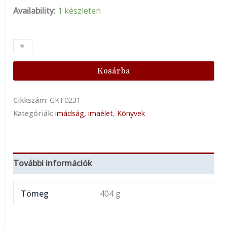
Availability:
1 készleten
+
-
Kosárba
Cikkszám:
GKT0231
Kategóriák:
imádság, imaélet
,
Könyvek
További információk
Tömeg
404 g