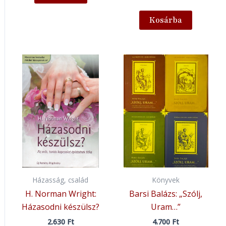
Kosárba
Házasság, család
Könyvek
H. Norman Wright:
Barsi Balázs: „Szólj,
Házasodni készülsz?
Uram…”
2.630
Ft
4.700
Ft