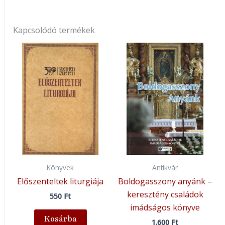
Kapcsolódó termékek
Könyvek
Antikvár
Előszenteltek liturgiája
Boldogasszony anyánk –
keresztény családok
550
Ft
imádságos könyve
Kosárba
1.600
Ft