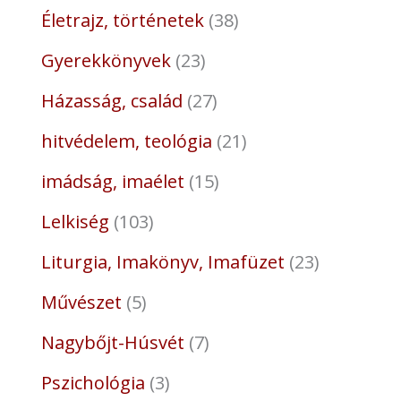
Életrajz, történetek
38
Gyerekkönyvek
23
Házasság, család
27
hitvédelem, teológia
21
imádság, imaélet
15
Lelkiség
103
Liturgia, Imakönyv, Imafüzet
23
Művészet
5
Nagybőjt-Húsvét
7
Pszichológia
3