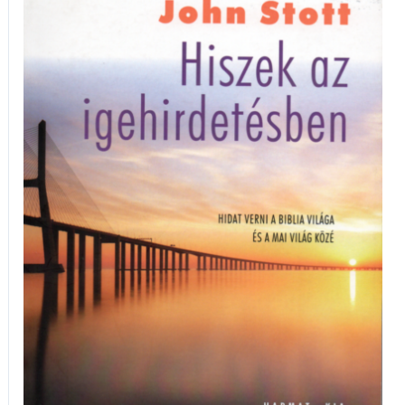
az
igehirdetésben
mennyiség