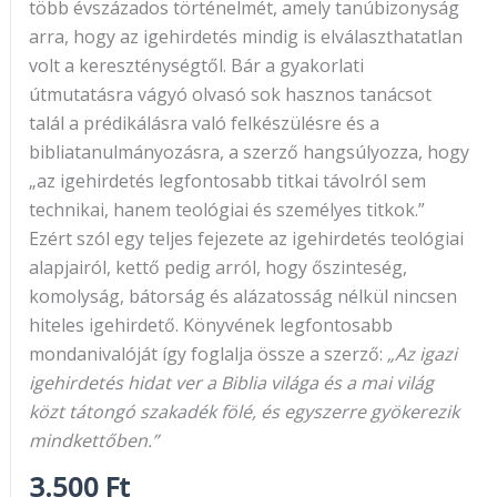
több évszázados történelmét, amely tanúbizonyság
arra, hogy az igehirdetés mindig is elválaszthatatlan
volt a kereszténységtől. Bár a gyakorlati
útmutatásra vágyó olvasó sok hasznos tanácsot
talál a prédikálásra való felkészülésre és a
bibliatanulmányozásra, a szerző hangsúlyozza, hogy
„az igehirdetés legfontosabb titkai távolról sem
technikai, hanem teológiai és személyes titkok.”
Ezért szól egy teljes fejezete az igehirdetés teológiai
alapjairól, kettő pedig arról, hogy őszinteség,
komolyság, bátorság és alázatosság nélkül nincsen
hiteles igehirdető. Könyvének legfontosabb
mondanivalóját így foglalja össze a szerző:
„Az igazi
igehirdetés hidat ver a Biblia világa és a mai világ
közt tátongó szakadék fölé, és egyszerre gyökerezik
mindkettőben.”
3.500
Ft