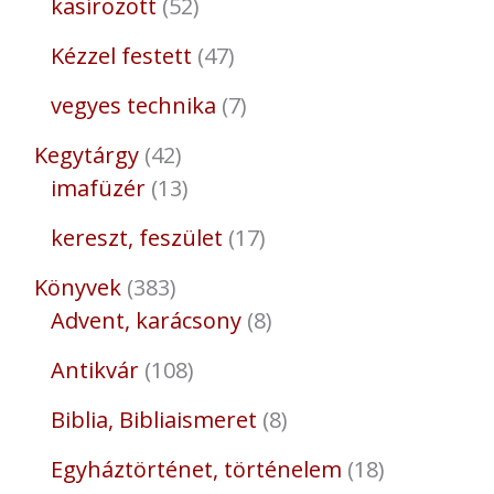
kasírozott
52
Kézzel festett
47
vegyes technika
7
Kegytárgy
42
imafüzér
13
kereszt, feszület
17
Könyvek
383
Advent, karácsony
8
Antikvár
108
Biblia, Bibliaismeret
8
Egyháztörténet, történelem
18