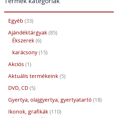
Termék kategóriák
Egyéb
33
Ajándéktárgyak
85
Ékszerek
6
karácsony
15
Akciós
1
Aktuális termékeink
5
DVD, CD
5
Gyertya, olajgyertya, gyertyatartó
18
Ikonok, grafikák
110