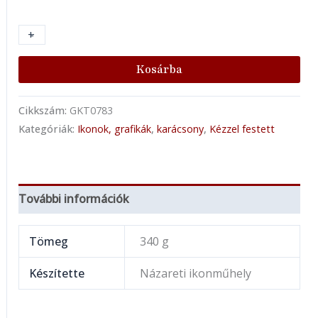
+
-
Kosárba
Cikkszám:
GKT0783
Kategóriák:
Ikonok, grafikák
,
karácsony
,
Kézzel festett
További információk
Tömeg
340 g
Készítette
Názareti ikonműhely