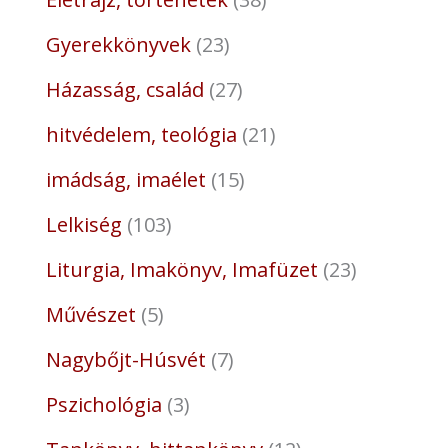
Gyerekkönyvek
23
Házasság, család
27
hitvédelem, teológia
21
imádság, imaélet
15
Lelkiség
103
Liturgia, Imakönyv, Imafüzet
23
Művészet
5
Nagybőjt-Húsvét
7
Pszichológia
3