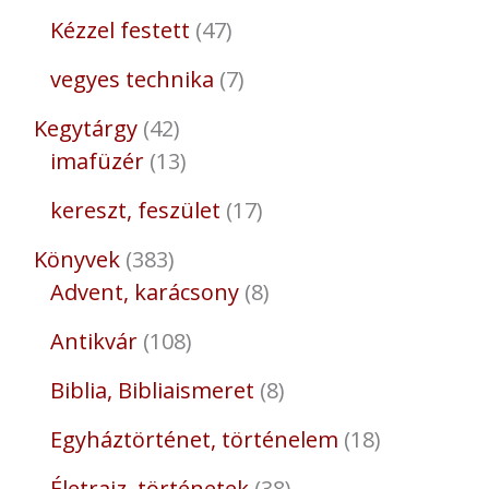
Kézzel festett
47
vegyes technika
7
Kegytárgy
42
imafüzér
13
kereszt, feszület
17
Könyvek
383
Advent, karácsony
8
Antikvár
108
Biblia, Bibliaismeret
8
Egyháztörténet, történelem
18
Életrajz, történetek
38