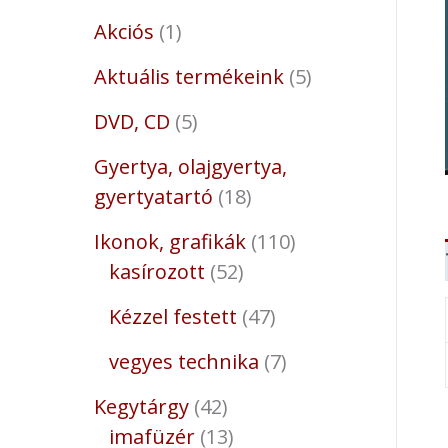
Akciós
1
Aktuális termékeink
5
DVD, CD
5
Gyertya, olajgyertya,
gyertyatartó
18
Ikonok, grafikák
110
kasírozott
52
Kézzel festett
47
vegyes technika
7
Kegytárgy
42
imafüzér
13