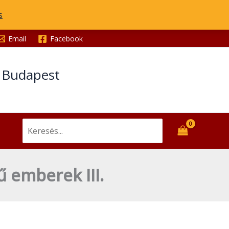
Szentek,
s
szent
életű
Email
Facebook
emberek
III.
t Budapest
mennyiség
Search
for:
ű emberek III.