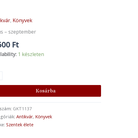
ikvár
,
Könyvek
ona
án
ius – szeptember
pök:
600
Ft
ntek,
nt
lability:
1 készleten
ű
erek
nyiség
Kosárba
kszám:
GKT1137
góriák:
Antikvár
,
Könyvek
ke:
Szentek élete