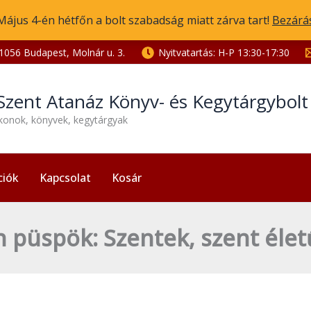
Május 4-én hétfőn a bolt szabadság miatt zárva tart!
Bezárá
1056 Budapest, Molnár u. 3.
Nyitvatartás: H-P 13:30-17:30
Szent Atanáz Könyv- és Kegytárgybol
ikonok, könyvek, kegytárgyak
ciók
Kapcsolat
Kosár
 püspök: Szentek, szent élet