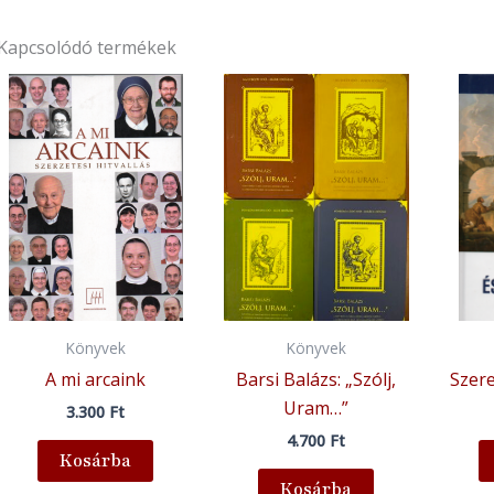
Kapcsolódó termékek
Könyvek
Könyvek
A mi arcaink
Barsi Balázs: „Szólj,
Szere
Uram…”
3.300
Ft
4.700
Ft
Kosárba
Kosárba