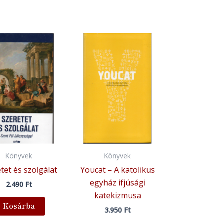
Könyvek
Könyvek
tet és szolgálat
Youcat – A katolikus
egyház ifjúsági
2.490
Ft
katekizmusa
Kosárba
3.950
Ft