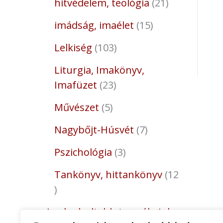
hitvédelem, teológia
21
imádság, imaélet
15
Lelkiség
103
Liturgia, Imakönyv,
Imafüzet
23
Művészet
5
Nagybőjt-Húsvét
7
Pszichológia
3
Tankönyv, hittankönyv
12
Legkedveltebb termékeink