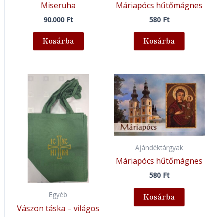
Miseruha
Máriapócs hűtőmágnes
90.000
Ft
580
Ft
Kosárba
Kosárba
Ajándéktárgyak
Máriapócs hűtőmágnes
580
Ft
Egyéb
Kosárba
Vászon táska – világos