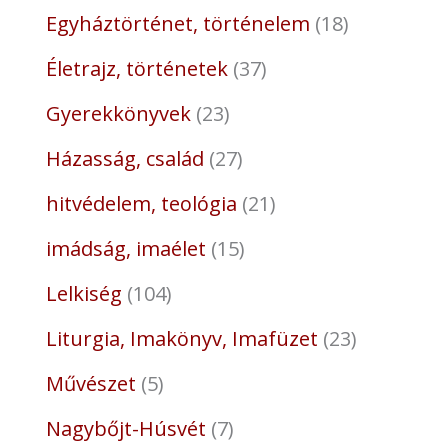
Egyháztörténet, történelem
18
Életrajz, történetek
37
Gyerekkönyvek
23
Házasság, család
27
hitvédelem, teológia
21
imádság, imaélet
15
Lelkiség
104
Liturgia, Imakönyv, Imafüzet
23
Művészet
5
Nagybőjt-Húsvét
7