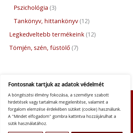
Pszichológia
3
Tankönyv, hittankönyv
12
Legkedveltebb termékeink
12
Tömjén, szén, füstölő
7
Fontosnak tartjuk az adatok védelmét
A böngészési élmény fokozása, a személyre szabott
hirdetések vagy tartalmak megjelenítése, valamint a
Adatkezelési tájékoztató
forgalom elemzése érdekében sütiket (cookie) használunk.
Általános szerződési feltételek
A "Mindet elfogadom" gombra kattintva hozzájárulhat a
Impresszum
sütik használatához.
Szállítási információk