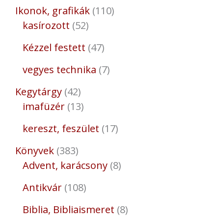
Ikonok, grafikák
110
kasírozott
52
Kézzel festett
47
vegyes technika
7
Kegytárgy
42
imafüzér
13
kereszt, feszület
17
Könyvek
383
Advent, karácsony
8
Antikvár
108
Biblia, Bibliaismeret
8