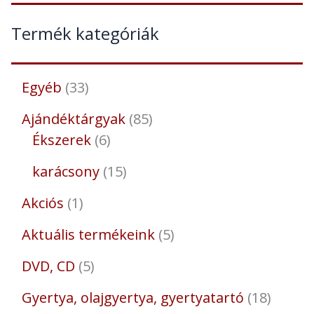
Termék kategóriák
Egyéb
33
Ajándéktárgyak
85
Ékszerek
6
karácsony
15
Akciós
1
Aktuális termékeink
5
DVD, CD
5
Gyertya, olajgyertya, gyertyatartó
18