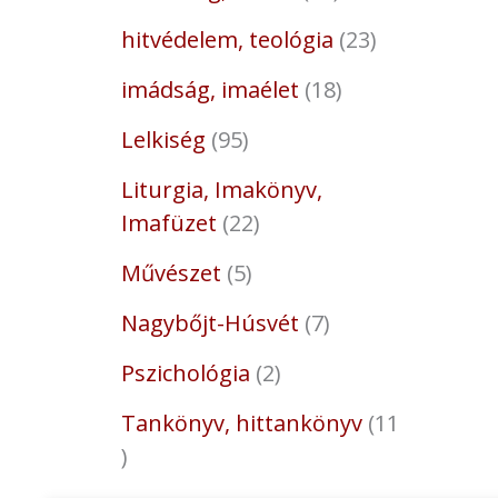
hitvédelem, teológia
23
imádság, imaélet
18
Lelkiség
95
Liturgia, Imakönyv,
Imafüzet
22
Művészet
5
Nagybőjt-Húsvét
7
Pszichológia
2
Tankönyv, hittankönyv
11