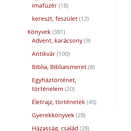
imafüzér
18
kereszt, feszület
12
Könyvek
381
Advent, karácsony
9
Antikvár
100
Biblia, Bibliaismeret
8
Egyháztörténet,
történelem
20
Életrajz, történetek
45
Gyerekkönyvek
28
Házasság, család
28