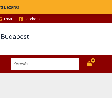
rt!
Bezárás
Email
Facebook
t Budapest
Search
for: