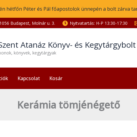
én hétfőn Péter és Pál főapostolok ünnepén a bolt zárva ta
1056 Budapest, Molnár u. 3.
Nyitvatartás: H-P 13:30-17:30
Szent Atanáz Könyv- és Kegytárgybol
ikonok, könyvek, kegytárgyak
ciók
Kapcsolat
Kosár
Kerámia tömjénégető