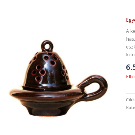
Egy
A k
has
eszk
kön
6.
Elf
Cik
Kate