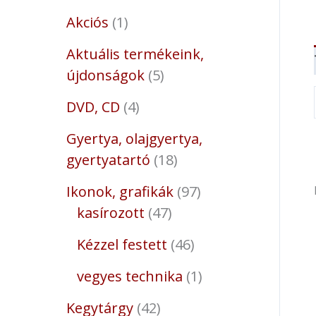
Akciós
1
Aktuális termékeink,
újdonságok
5
DVD, CD
4
Gyertya, olajgyertya,
gyertyatartó
18
Ikonok, grafikák
97
kasírozott
47
Kézzel festett
46
vegyes technika
1
Kegytárgy
42