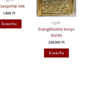
sespohár kék
1.800
Ft
Egyéb
Kosárba
Evangéliumos könyv
borító
230.000
Ft
Kosárba