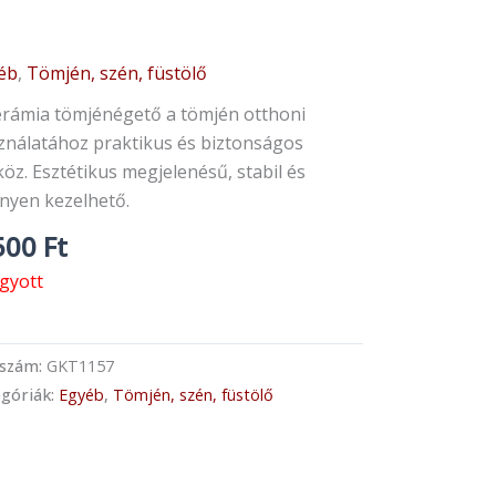
éb
,
Tömjén, szén, füstölő
erámia tömjénégető a tömjén otthoni
ználatához praktikus és biztonságos
öz. Esztétikus megjelenésű, stabil és
nyen kezelhető.
500
Ft
ogyott
kszám:
GKT1157
góriák:
Egyéb
,
Tömjén, szén, füstölő