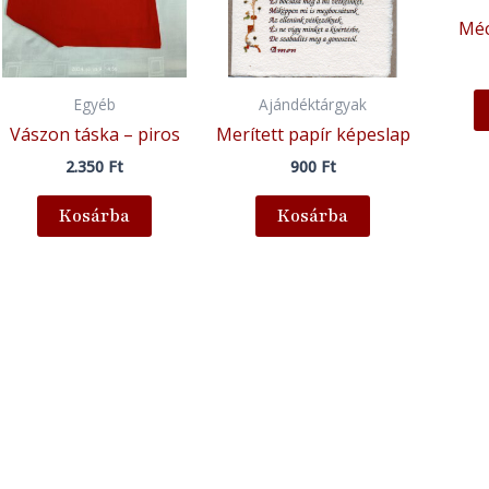
Méc
Egyéb
Ajándéktárgyak
Vászon táska – piros
Merített papír képeslap
2.350
Ft
900
Ft
Kosárba
Kosárba