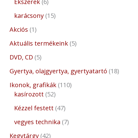
Ékszerek
6
karácsony
15
Akciós
1
Aktuális termékeink
5
DVD, CD
5
Gyertya, olajgyertya, gyertyatartó
18
Ikonok, grafikák
110
kasírozott
52
Kézzel festett
47
vegyes technika
7
Kegytárgy
42