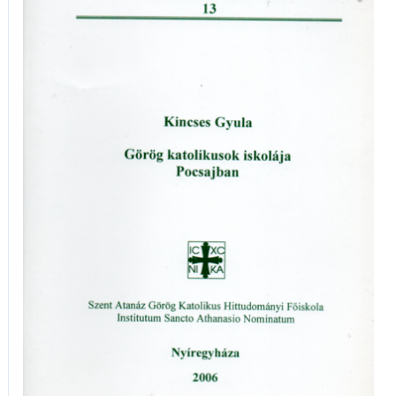
katolikusok
iskolája
Pocsaj
mennyiség