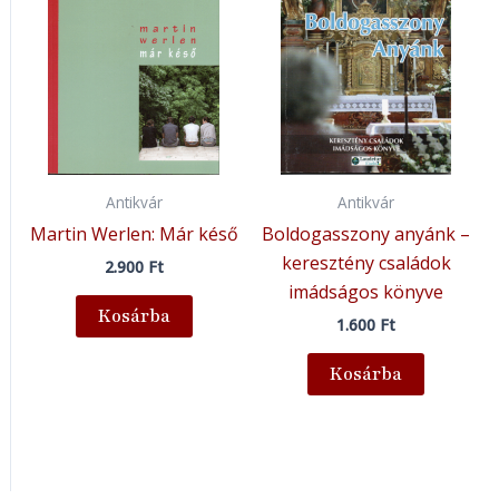
Antikvár
Antikvár
Martin Werlen: Már késő
Boldogasszony anyánk –
keresztény családok
2.900
Ft
imádságos könyve
Kosárba
1.600
Ft
Kosárba