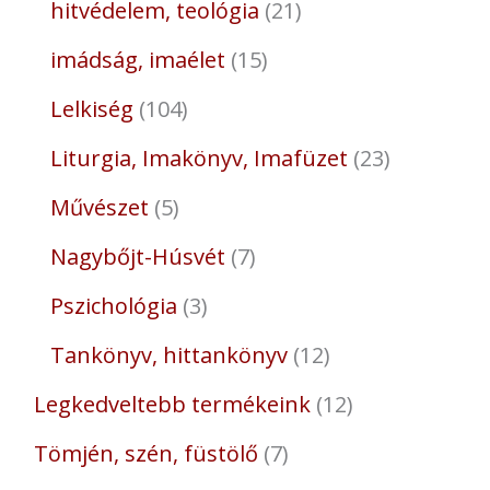
hitvédelem, teológia
21
imádság, imaélet
15
Lelkiség
104
Liturgia, Imakönyv, Imafüzet
23
Művészet
5
Nagybőjt-Húsvét
7
Pszichológia
3
Tankönyv, hittankönyv
12
Legkedveltebb termékeink
12
Tömjén, szén, füstölő
7