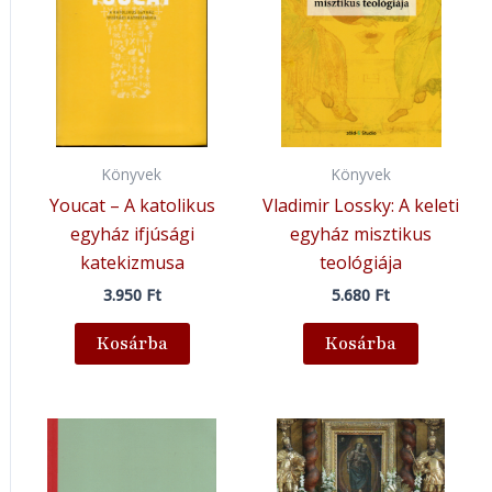
Könyvek
Könyvek
Youcat – A katolikus
Vladimir Lossky: A keleti
egyház ifjúsági
egyház misztikus
katekizmusa
teológiája
3.950
Ft
5.680
Ft
Kosárba
Kosárba