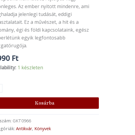
önleges. Az ember nyitott mindenre, ami
aladja jelenlegi tudását, eddigi
sztalatait. Ez a művészet, a hit és a
mány, égi és földi kapcsolataink, egész
erlétünk egyik legfontosabb
gatórugója.
990
Ft
lability:
1 készleten
Kosárba
kszám:
GKT0966
góriák:
Antikvár
,
Könyvek