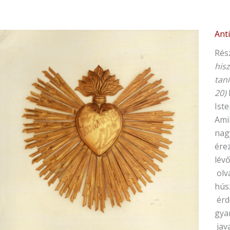
Ant
Kov
Gerg
Rész
Sze
hisz
és
taní
bol
20)
igaz
Iste
cso
Ami
men
nag
ére
lévő
olv
húsz
érde
gya
java