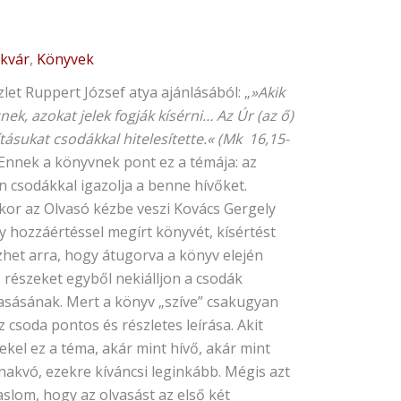
ikvár
,
Könyvek
ács
ely:
let Ruppert József atya ajánlásából: „
»Akik
ntek
nek, azokat jelek fogják kísérni… Az Úr (az ő)
tásukat csodákkal hitelesítette.« (Mk 16,15-
dogok
Ennek a könyvnek pont ez a témája: az
olt
n csodákkal igazolja a benne hívőket.
dái
kor az Olvasó kézbe veszi Kovács Gergely
nyiség
y hozzáértéssel megírt könyvét, kísértést
zhet arra, hogy átugorva a könyv elején
 részeket egyből nekiálljon a csodák
asásának. Mert a könyv „szíve” csakugyan
 csoda pontos és részletes leírása. Akit
kel ez a téma, akár mint hívő, akár mint
nakvó, ezekre kíváncsi leginkább. Mégis azt
slom, hogy az olvasást az első két