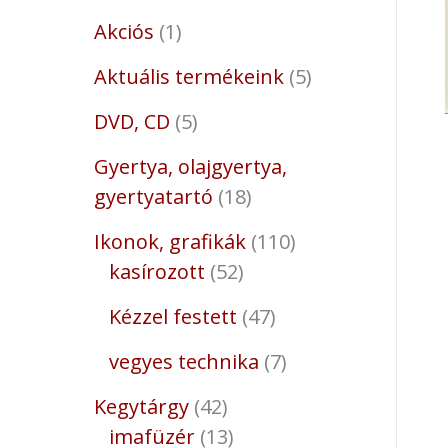
Akciós
1
Aktuális termékeink
5
DVD, CD
5
Gyertya, olajgyertya,
gyertyatartó
18
Ikonok, grafikák
110
kasírozott
52
Kézzel festett
47
vegyes technika
7
Kegytárgy
42
imafüzér
13