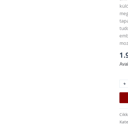
kül
megh
tapa
tudo
emb
moz
1.
Avai
+
-
Cik
Kate