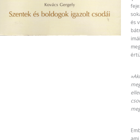
feje
sok
és 
bát
imá
meg
értü
»
Ak
meg
ell
cso
meg
Emb
ami 