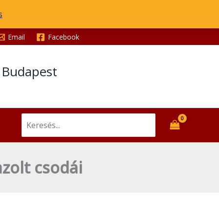
és
s
boldogok
igazolt
Email
Facebook
csodái
mennyiség
t Budapest
Search
for:
zolt csodái