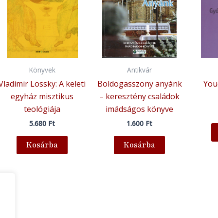
Könyvek
Antikvár
Vladimir Lossky: A keleti
Boldogasszony anyánk
You
egyház misztikus
– keresztény családok
teológiája
imádságos könyve
5.680
Ft
1.600
Ft
Kosárba
Kosárba