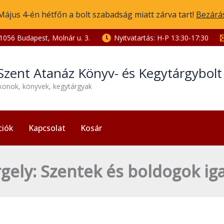
Május 4-én hétfőn a bolt szabadság miatt zárva tart!
Bezárá
1056 Budapest, Molnár u. 3.
Nyitvatartás: H-P 13:30-17:30
Szent Atanáz Könyv- és Kegytárgybol
ikonok, könyvek, kegytárgyak
ciók
Kapcsolat
Kosár
gely: Szentek és boldogok iga