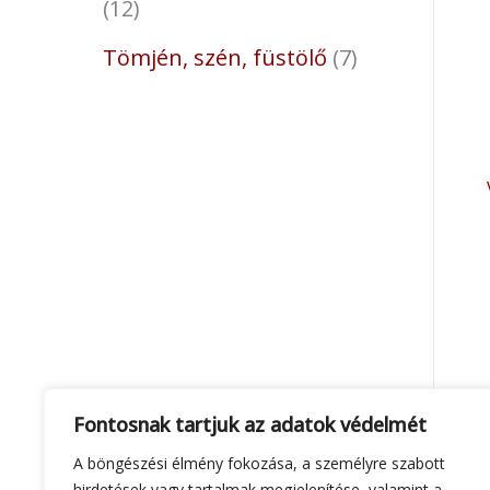
12
Tömjén, szén, füstölő
7
Fontosnak tartjuk az adatok védelmét
A böngészési élmény fokozása, a személyre szabott
hirdetések vagy tartalmak megjelenítése, valamint a