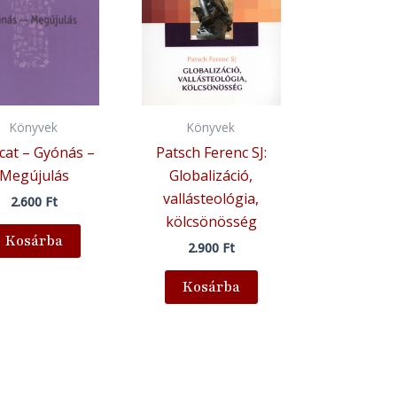
Könyvek
Könyvek
cat – Gyónás –
Patsch Ferenc SJ:
Megújulás
Globalizáció,
vallásteológia,
2.600
Ft
kölcsönösség
Kosárba
2.900
Ft
Kosárba