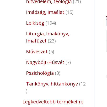
hitvédelem, teológia
21
imádság, imaélet
15
Lelkiség
104
Liturgia, Imakönyv,
Imafüzet
23
Művészet
5
Nagybőjt-Húsvét
7
Pszichológia
3
Tankönyv, hittankönyv
12
Legkedveltebb termékeink