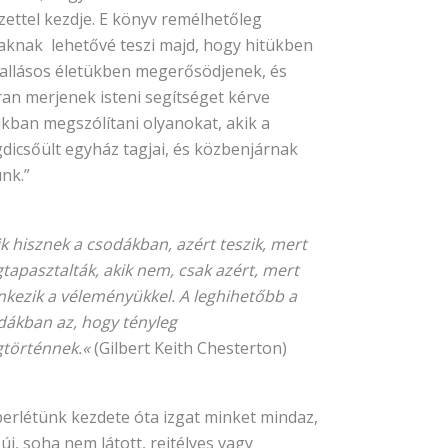
zettel kezdje. E könyv remélhetőleg
aknak lehetővé teszi majd, hogy hitükben
vallásos életükben megerősödjenek, és
ran merjenek isteni segítséget kérve
ikban megszólítani olyanokat, akik a
dicsőült egyház tagjai, és közbenjárnak
nk.”
ik hisznek a csodákban, azért teszik, mert
tapasztalták, akik nem, csak azért, mert
enkezik a véleményükkel. A leghihetőbb a
dákban az, hogy tényleg
történnek.«
(Gilbert Keith Chesterton)
erlétünk kezdete óta izgat minket mindaz,
új, soha nem látott, rejtélyes vagy