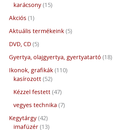
karácsony
15
Akciós
1
Aktuális termékeink
5
DVD, CD
5
Gyertya, olajgyertya, gyertyatartó
18
Ikonok, grafikák
110
kasírozott
52
Kézzel festett
47
vegyes technika
7
Kegytárgy
42
imafüzér
13