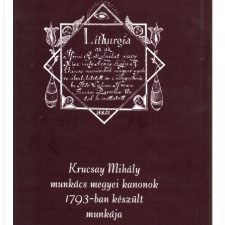
Mihály
kanonok
1793-
ban
készült
munkája
mennyiség