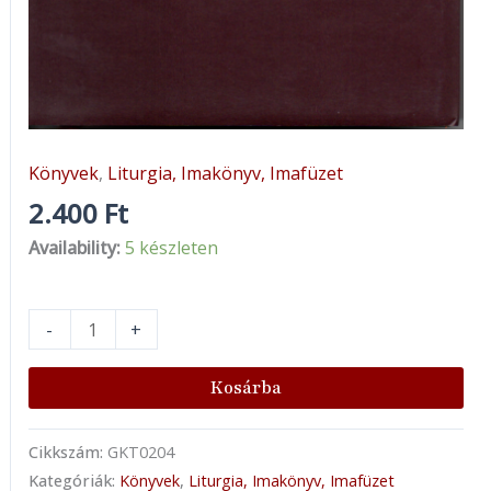
Könyvek
,
Liturgia, Imakönyv, Imafüzet
2.400
Ft
Availability:
5 készleten
-
+
Kosárba
Cikkszám:
GKT0204
Kategóriák:
Könyvek
,
Liturgia, Imakönyv, Imafüzet