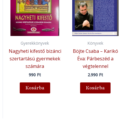
Gyerekkönyvek
Könyvek
Nagyheti kifestő bizánci
Böjte Csaba – Karikó
szertartású gyermekek
Éva: Párbeszéd a
számára
végtelennel
990
Ft
2.990
Ft
Kosárba
Kosárba