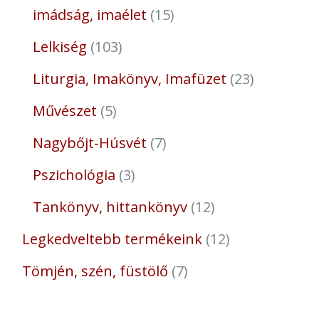
imádság, imaélet
15
Lelkiség
103
Liturgia, Imakönyv, Imafüzet
23
Művészet
5
Nagybőjt-Húsvét
7
Pszichológia
3
Tankönyv, hittankönyv
12
Legkedveltebb termékeink
12
Tömjén, szén, füstölő
7