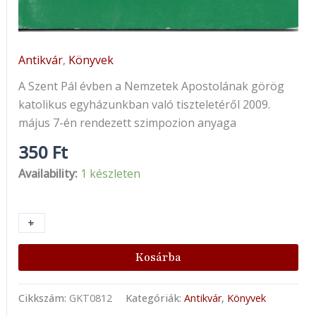
Antikvár
,
Könyvek
A Szent Pál évben a Nemzetek Apostolának görög
katolikus egyházunkban való tiszteletéről 2009.
május 7-én rendezett szimpozion anyaga
350
Ft
Availability:
1 készleten
+
-
Kosárba
Cikkszám:
GKT0812
Kategóriák:
Antikvár
,
Könyvek