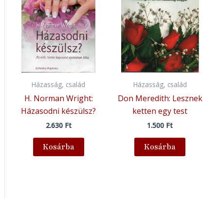
Házasság, család
Házasság, család
H. Norman Wright:
Don Meredith: Lesznek
Házasodni készülsz?
ketten egy test
2.630
Ft
1.500
Ft
Kosárba
Kosárba