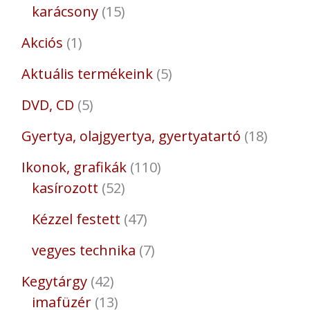
karácsony
15
Akciós
1
Aktuális termékeink
5
DVD, CD
5
Gyertya, olajgyertya, gyertyatartó
18
Ikonok, grafikák
110
kasírozott
52
Kézzel festett
47
vegyes technika
7
Kegytárgy
42
imafüzér
13