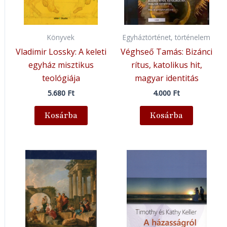
Könyvek
Egyháztörténet, történelem
Vladimir Lossky: A keleti
Véghseő Tamás: Bizánci
egyház misztikus
rítus, katolikus hit,
teológiája
magyar identitás
5.680
Ft
4.000
Ft
Kosárba
Kosárba