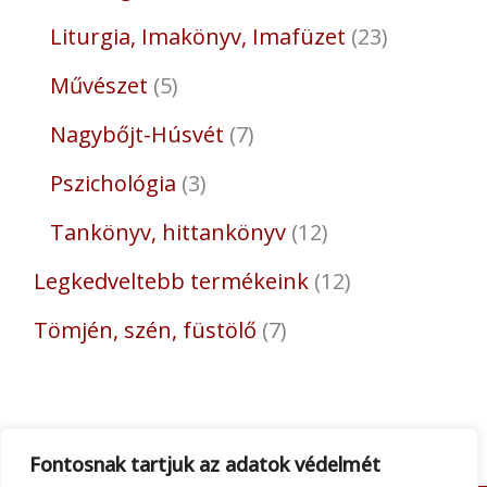
Liturgia, Imakönyv, Imafüzet
23
Művészet
5
Nagybőjt-Húsvét
7
Pszichológia
3
Tankönyv, hittankönyv
12
Legkedveltebb termékeink
12
Tömjén, szén, füstölő
7
Fontosnak tartjuk az adatok védelmét