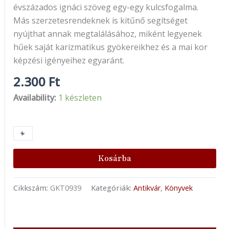
évszázados ignáci szöveg egy-egy kulcsfogalma.
Más szerzetesrendeknek is kitűnő segítséget
nyújthat annak megtalálásához, miként legyenek
hűek saját karizmatikus gyökereikhez és a mai kor
képzési igényeihez egyaránt.
2.300
Ft
Availability:
1 készleten
+
-
Kosárba
Cikkszám:
GKT0939
Kategóriák:
Antikvár
,
Könyvek