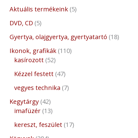
Aktuális termékeink
5
DVD, CD
5
Gyertya, olajgyertya, gyertyatartó
18
Ikonok, grafikák
110
kasírozott
52
Kézzel festett
47
vegyes technika
7
Kegytárgy
42
imafüzér
13
kereszt, feszület
17