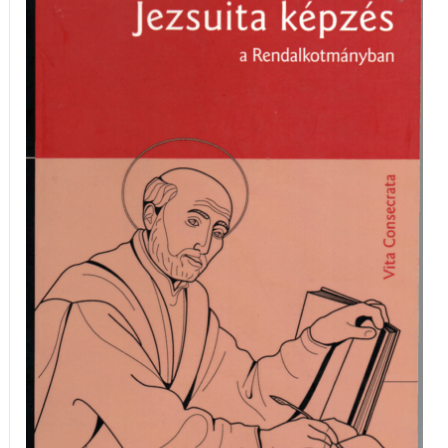
Jezsuita
képzés
a
Rendalkotmányban
mennyiség