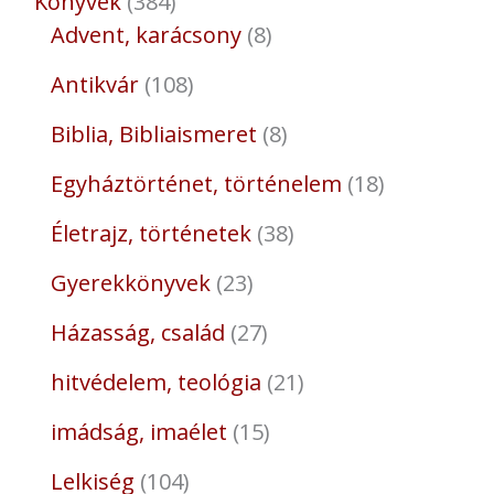
Könyvek
384
Advent, karácsony
8
Antikvár
108
Biblia, Bibliaismeret
8
Egyháztörténet, történelem
18
Életrajz, történetek
38
Gyerekkönyvek
23
Házasság, család
27
hitvédelem, teológia
21
imádság, imaélet
15
Lelkiség
104