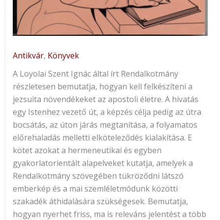
Antikvár
,
Könyvek
A Loyolai Szent Ignác által írt Rendalkotmány
részletesen bemutatja, hogyan kell felkészíteni a
jezsuita növendékeket az apostoli életre. A hivatás
egy Istenhez vezető út, a képzés célja pedig az útra
bocsátás, az úton járás megtanítása, a folyamatos
előrehaladás melletti elköteleződés kialakítása. E
kötet azokat a hermeneutikai és egyben
gyakorlatorientált alapelveket kutatja, amelyek a
Rendalkotmány szövegében tükröződni látszó
emberkép és a mai szemléletmódunk közötti
szakadék áthidalására szükségesek. Bemutatja,
hogyan nyerhet friss, ma is releváns jelentést a több