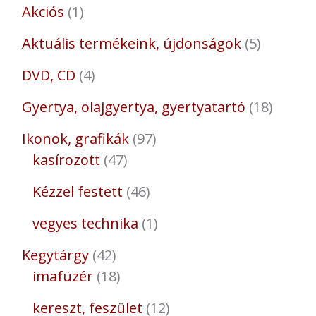
Akciós
1
Aktuális termékeink, újdonságok
5
DVD, CD
4
Gyertya, olajgyertya, gyertyatartó
18
Ikonok, grafikák
97
kasírozott
47
Kézzel festett
46
vegyes technika
1
Kegytárgy
42
imafüzér
18
kereszt, feszület
12