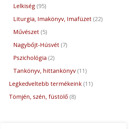
Lelkiség
95
Liturgia, Imakönyv, Imafüzet
22
Művészet
5
Nagybőjt-Húsvét
7
Pszichológia
2
Tankönyv, hittankönyv
11
Legkedveltebb termékeink
11
Tömjén, szén, füstölő
8