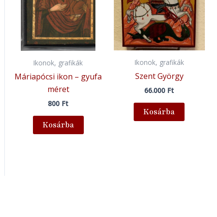
Ikonok, grafikák
Ikonok, grafikák
Szent György
Máriapócsi ikon – gyufa
méret
66.000
Ft
800
Ft
Kosárba
Kosárba