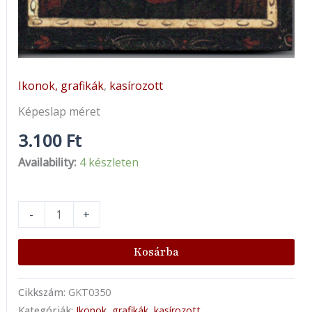
Ikonok, grafikák
,
kasírozott
Képeslap méret
3.100
Ft
Availability:
4 készleten
-
+
Kosárba
Cikkszám:
GKT0350
Kategóriák:
Ikonok, grafikák
,
kasírozott