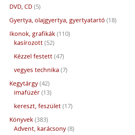
DVD, CD
5
Gyertya, olajgyertya, gyertyatartó
18
Ikonok, grafikák
110
kasírozott
52
Kézzel festett
47
vegyes technika
7
Kegytárgy
42
imafüzér
13
kereszt, feszület
17
Könyvek
383
Advent, karácsony
8