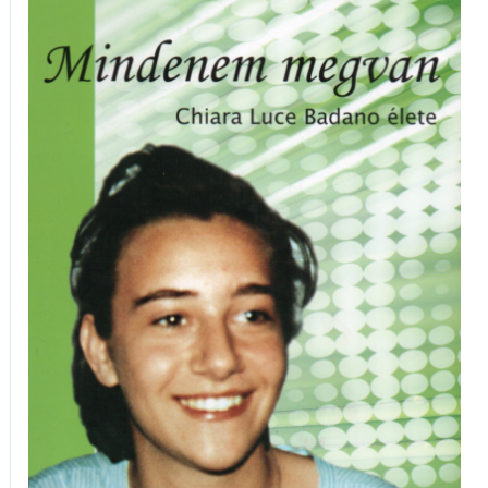
megvan
mennyiség