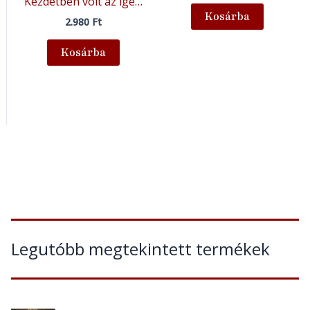
Kezdetben volt az ige…
Kosárba
2.980
Ft
Kosárba
Legutóbb megtekintett termékek