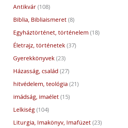
Antikvár
108
Biblia, Bibliaismeret
8
Egyháztörténet, történelem
18
Életrajz, történetek
37
Gyerekkönyvek
23
Házasság, család
27
hitvédelem, teológia
21
imádság, imaélet
15
Lelkiség
104
Liturgia, Imakönyv, Imafüzet
23