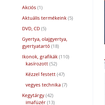
Akciós
1
Aktuális termékeink
5
DVD, CD
5
Gyertya, olajgyertya,
gyertyatartó
18
Ikonok, grafikák
110
kasírozott
52
Kézzel festett
47
vegyes technika
7
Kegytárgy
42
imafüzér
13