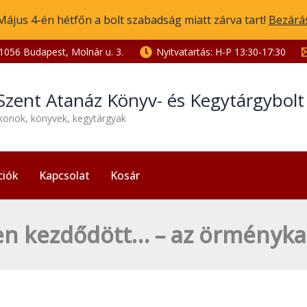
Május 4-én hétfőn a bolt szabadság miatt zárva tart!
Bezárá
1056 Budapest, Molnár u. 3.
Nyitvatartás: H-P 13:30-17:30
Szent Atanáz Könyv- és Kegytárgybol
ikonok, könyvek, kegytárgyak
ciók
Kapcsolat
Kosár
n kezdődött… – az örménykat