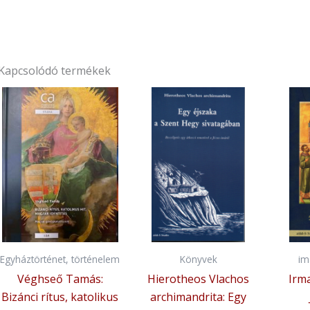
Kapcsolódó termékek
Egyháztörténet, történelem
Könyvek
im
Véghseő Tamás:
Hierotheos Vlachos
Irma
Bizánci rítus, katolikus
archimandrita: Egy