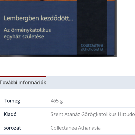
További információk
Tömeg
465 g
Kiadó
Szent Atanáz Görögkatolikus Hittudo
sorozat
Collectanea Athanasia