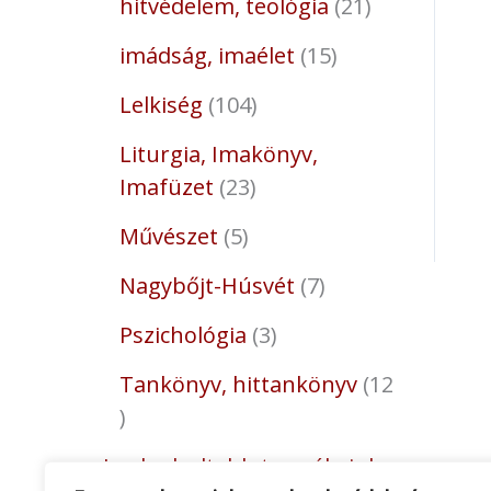
hitvédelem, teológia
21
imádság, imaélet
15
Lelkiség
104
Liturgia, Imakönyv,
Imafüzet
23
Művészet
5
Nagybőjt-Húsvét
7
Pszichológia
3
Tankönyv, hittankönyv
12
Legkedveltebb termékeink