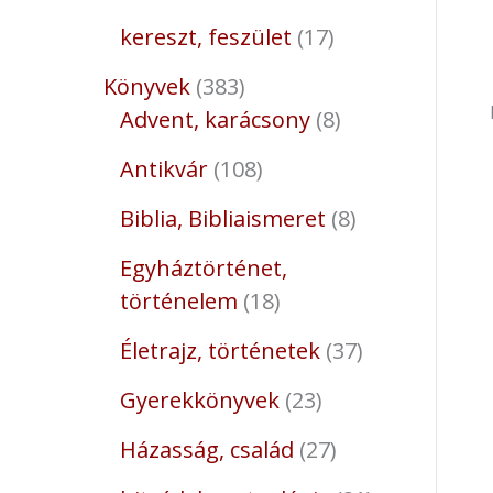
kereszt, feszület
17
Könyvek
383
Advent, karácsony
8
Antikvár
108
Biblia, Bibliaismeret
8
Egyháztörténet,
történelem
18
Életrajz, történetek
37
Gyerekkönyvek
23
Házasság, család
27