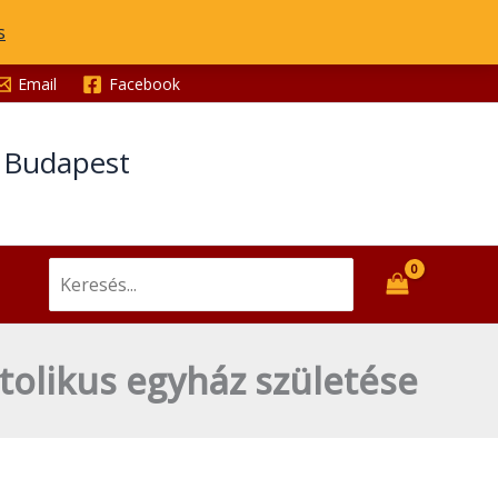
kezdődött...
s
-
az
Email
Facebook
örménykatolikus
egyház
t Budapest
születése
mennyiség
Search
for:
olikus egyház születése