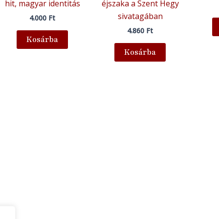
hit, magyar identitás
éjszaka a Szent Hegy
sivatagában
4.000
Ft
4.860
Ft
Kosárba
Kosárba