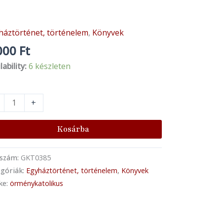
háztörténet, történelem
,
Könyvek
y
él:
000
Ft
bergben
lability:
6 készleten
ődött...
+
énykatolikus
ház
Kosárba
letése
nyiség
kszám:
GKT0385
góriák:
Egyháztörténet, történelem
,
Könyvek
ke:
örménykatolikus