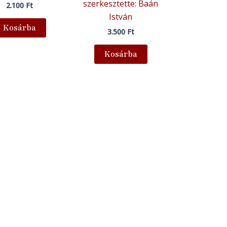
szerkesztette: Baán
2.100
Ft
István
Kosárba
3.500
Ft
Kosárba