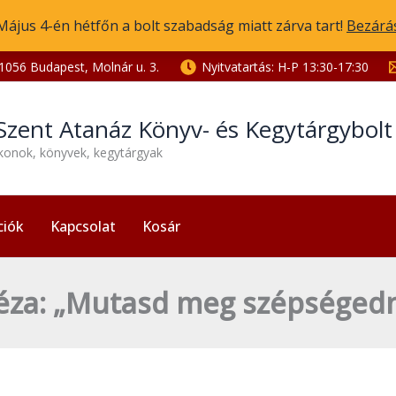
Május 4-én hétfőn a bolt szabadság miatt zárva tart!
Bezárá
1056 Budapest, Molnár u. 3.
Nyitvatartás: H-P 13:30-17:30
Szent Atanáz Könyv- és Kegytárgybol
ikonok, könyvek, kegytárgyak
ciók
Kapcsolat
Kosár
éza: „Mutasd meg szépséged