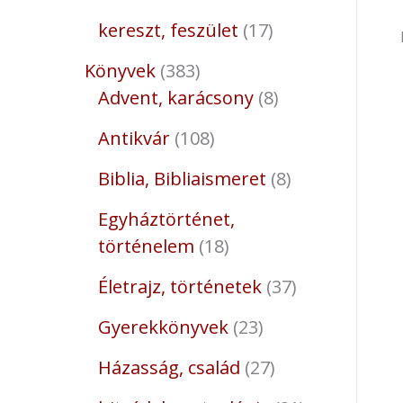
kereszt, feszület
17
Könyvek
383
Advent, karácsony
8
Antikvár
108
Biblia, Bibliaismeret
8
Egyháztörténet,
történelem
18
Életrajz, történetek
37
Gyerekkönyvek
23
Házasság, család
27