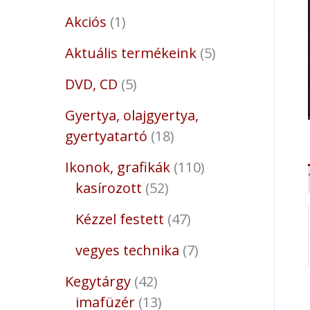
Akciós
1
Aktuális termékeink
5
DVD, CD
5
Gyertya, olajgyertya,
gyertyatartó
18
Ikonok, grafikák
110
kasírozott
52
Kézzel festett
47
vegyes technika
7
Kegytárgy
42
imafüzér
13