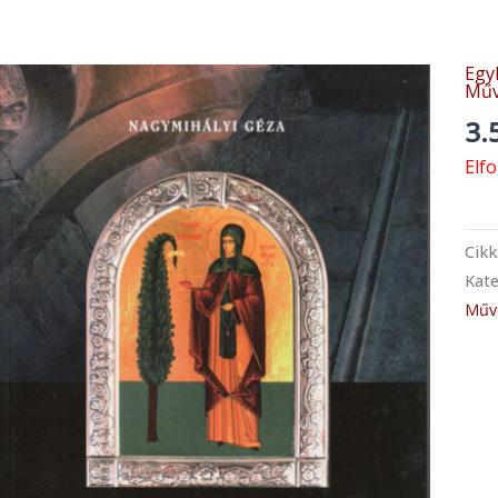
Egy
Műv
3.
Elf
Cik
Kate
Műv