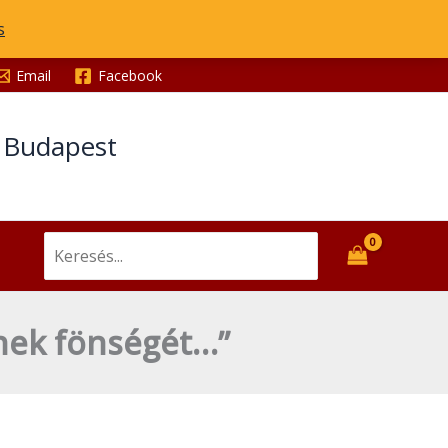
s
Email
Facebook
t Budapest
Search
for:
nek fönségét…”