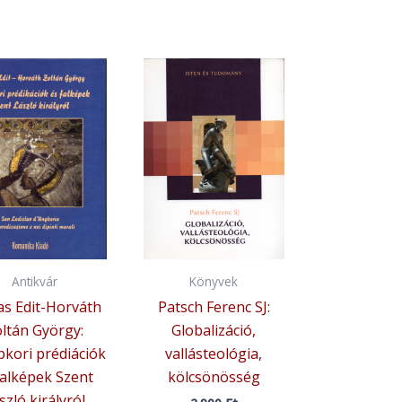
Antikvár
Könyvek
s Edit-Horváth
Patsch Ferenc SJ:
ltán György:
Globalizáció,
kori prédiációk
vallásteológia,
falképek Szent
kölcsönösség
szló királyról