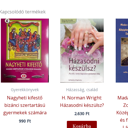
Kapcsolódó termékek
Gyerekkönyvek
Házasság, család
Nagyheti kifestő
H. Norman Wright:
Mada
bizánci szertartású
Házasodni készülsz?
Zo
gyermekek számára
Közép
2.630
Ft
és 
990
Ft
Kosárba
Lá