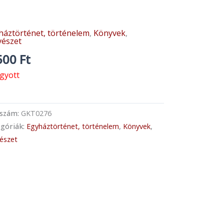
háztörténet, történelem
,
Könyvek
,
észet
500
Ft
ogyott
kszám:
GKT0276
góriák:
Egyháztörténet, történelem
,
Könyvek
,
észet