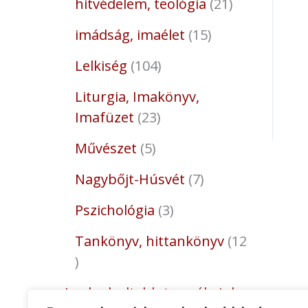
hitvédelem, teológia
21
imádság, imaélet
15
Lelkiség
104
Liturgia, Imakönyv,
Imafüzet
23
Művészet
5
Nagybőjt-Húsvét
7
Pszichológia
3
Tankönyv, hittankönyv
12
Legkedveltebb termékeink