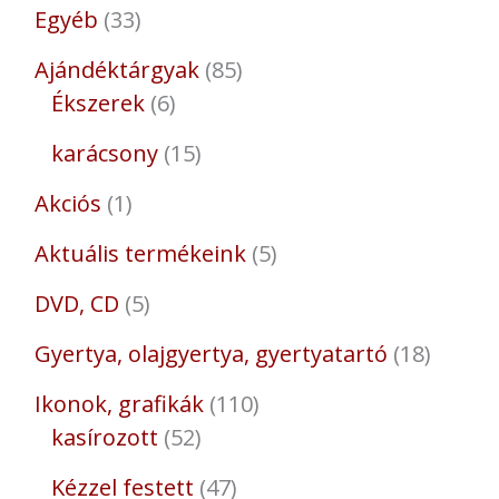
Egyéb
33
Ajándéktárgyak
85
Ékszerek
6
karácsony
15
Akciós
1
Aktuális termékeink
5
DVD, CD
5
Gyertya, olajgyertya, gyertyatartó
18
Ikonok, grafikák
110
kasírozott
52
Kézzel festett
47