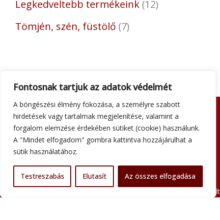
Legkedveltebb termékeink
12
Tömjén, szén, füstölő
7
Fontosnak tartjuk az adatok védelmét
A böngészési élmény fokozása, a személyre szabott
hirdetések vagy tartalmak megjelenítése, valamint a
Adatkezelési tájékoztató
forgalom elemzése érdekében sütiket (cookie) használunk.
Általános szerződési feltételek
A "Mindet elfogadom" gombra kattintva hozzájárulhat a
Impresszum
sütik használatához.
Szállítási információk
Kapcsolat
Testreszabás
Elutasít
Az összes elfogadása
Minden jog fenntartva © 2026 Szent Atanáz Könyv- és Kegytárgybolt
Budapest