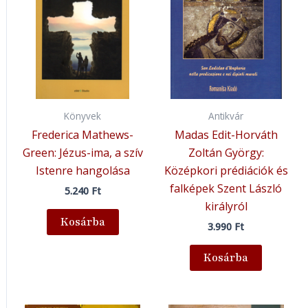
Könyvek
Antikvár
Frederica Mathews-
Madas Edit-Horváth
Green: Jézus-ima, a szív
Zoltán György:
Istenre hangolása
Középkori prédiációk és
falképek Szent László
5.240
Ft
királyról
Kosárba
3.990
Ft
Kosárba