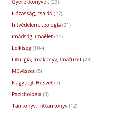
Gyerekkönyvek
23
Házasság, család
27
hitvédelem, teológia
21
imádság, imaélet
15
Lelkiség
104
Liturgia, Imakönyv, Imafüzet
23
Művészet
5
Nagybőjt-Húsvét
7
Pszichológia
3
Tankönyv, hittankönyv
12