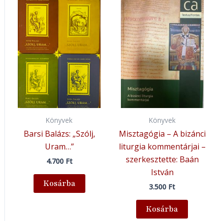
Könyvek
Könyvek
Barsi Balázs: „Szólj,
Misztagógia – A bizánci
Uram…”
liturgia kommentárjai –
szerkesztette: Baán
4.700
Ft
István
Kosárba
3.500
Ft
Kosárba