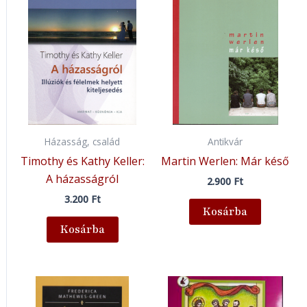
Házasság, család
Antikvár
Timothy és Kathy Keller:
Martin Werlen: Már késő
A házasságról
2.900
Ft
3.200
Ft
Kosárba
Kosárba