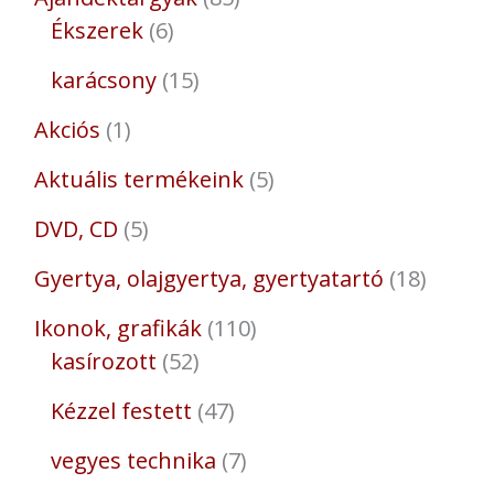
Ékszerek
6
karácsony
15
Akciós
1
Aktuális termékeink
5
DVD, CD
5
Gyertya, olajgyertya, gyertyatartó
18
Ikonok, grafikák
110
kasírozott
52
Kézzel festett
47
vegyes technika
7