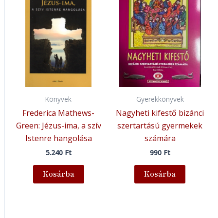
Könyvek
Gyerekkönyvek
Frederica Mathews-
Nagyheti kifestő bizánci
Green: Jézus-ima, a szív
szertartású gyermekek
Istenre hangolása
számára
5.240
Ft
990
Ft
Kosárba
Kosárba