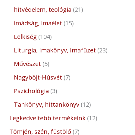
hitvédelem, teológia
21
imádság, imaélet
15
Lelkiség
104
Liturgia, Imakönyv, Imafüzet
23
Művészet
5
Nagybőjt-Húsvét
7
Pszichológia
3
Tankönyv, hittankönyv
12
Legkedveltebb termékeink
12
Tömjén, szén, füstölő
7