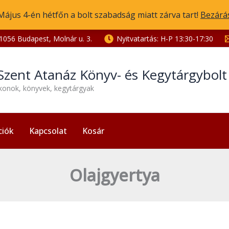
Május 4-én hétfőn a bolt szabadság miatt zárva tart!
Bezárá
1056 Budapest, Molnár u. 3.
Nyitvatartás: H-P 13:30-17:30
Szent Atanáz Könyv- és Kegytárgybol
ikonok, könyvek, kegytárgyak
ciók
Kapcsolat
Kosár
Olajgyertya