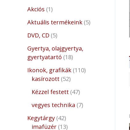
Akciós
1
Aktuális termékeink
5
DVD, CD
5
Gyertya, olajgyertya,
gyertyatartó
18
Ikonok, grafikák
110
kasírozott
52
Kézzel festett
47
vegyes technika
7
Kegytárgy
42
imafüzér
13