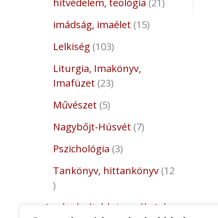
hitvédelem, teológia
21
imádság, imaélet
15
Lelkiség
103
Liturgia, Imakönyv,
Imafüzet
23
Művészet
5
Nagybőjt-Húsvét
7
Pszichológia
3
Tankönyv, hittankönyv
12
Legkedveltebb termékeink