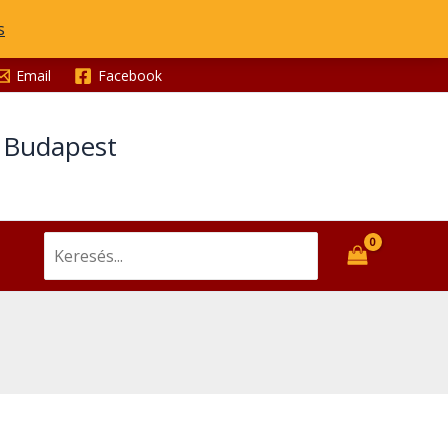
s
Email
Facebook
t Budapest
Search
for: