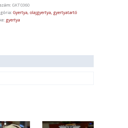
kszám:
GKT0360
gória:
Gyertya, olajgyertya, gyertyatartó
ke:
gyertya