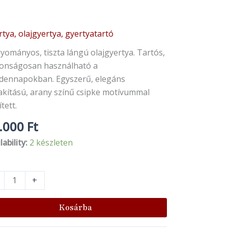
tya, olajgyertya, gyertyatartó
gyertya
nyiség
yományos, tiszta lángú olajgyertya. Tartós,
tonságosan használható a
dennapokban. Egyszerű, elegáns
lakítású, arany színű csipke motívummal
ített.
.000
Ft
lability:
2 készleten
+
Kosárba