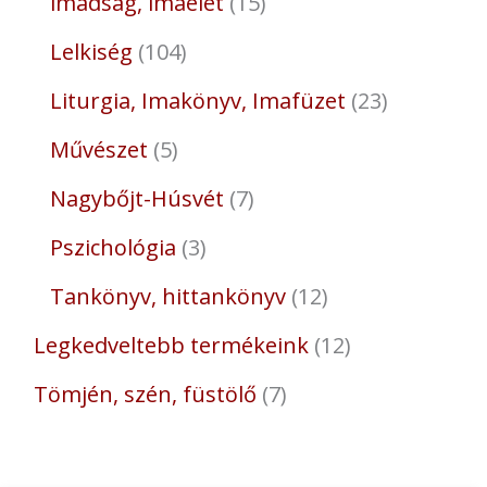
imádság, imaélet
15
Lelkiség
104
Liturgia, Imakönyv, Imafüzet
23
Művészet
5
Nagybőjt-Húsvét
7
Pszichológia
3
Tankönyv, hittankönyv
12
Legkedveltebb termékeink
12
Tömjén, szén, füstölő
7