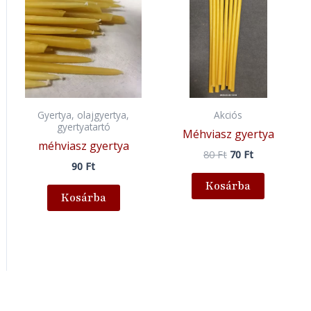
Gyertya, olajgyertya,
Akciós
gyertyatartó
Méhviasz gyertya
méhviasz gyertya
80
Ft
70
Ft
90
Ft
Kosárba
Kosárba