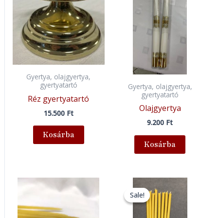
Gyertya, olajgyertya,
gyertyatartó
Gyertya, olajgyertya,
gyertyatartó
Réz gyertyatartó
Olajgyertya
15.500
Ft
9.200
Ft
Kosárba
Kosárba
Original
Current
price
price
Sale!
Sale!
was:
is:
80 Ft.
70 Ft.