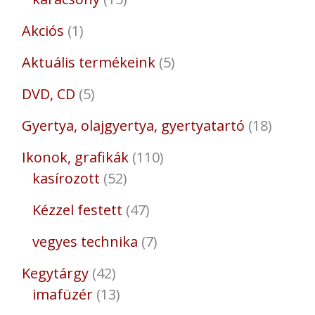
Akciós
1
Aktuális termékeink
5
DVD, CD
5
Gyertya, olajgyertya, gyertyatartó
18
Ikonok, grafikák
110
kasírozott
52
Kézzel festett
47
vegyes technika
7
Kegytárgy
42
imafüzér
13