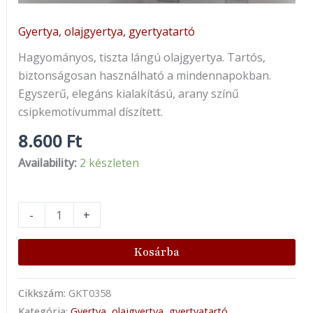
Gyertya, olajgyertya, gyertyatartó
Hagyományos, tiszta lángú olajgyertya. Tartós,
biztonságosan használható a mindennapokban.
Egyszerű, elegáns kialakítású, arany színű
csipkemotívummal díszített.
8.600
Ft
Availability:
2 készleten
-
+
Kosárba
Cikkszám:
GKT0358
Kategória:
Gyertya, olajgyertya, gyertyatartó