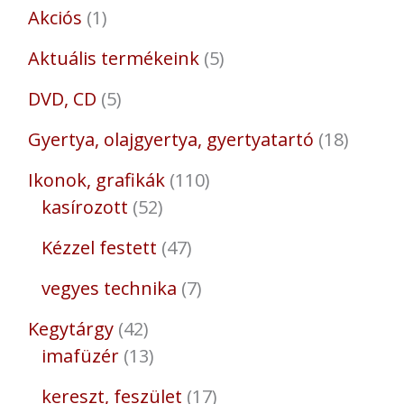
Akciós
1
Aktuális termékeink
5
DVD, CD
5
Gyertya, olajgyertya, gyertyatartó
18
Ikonok, grafikák
110
kasírozott
52
Kézzel festett
47
vegyes technika
7
Kegytárgy
42
imafüzér
13
kereszt, feszület
17