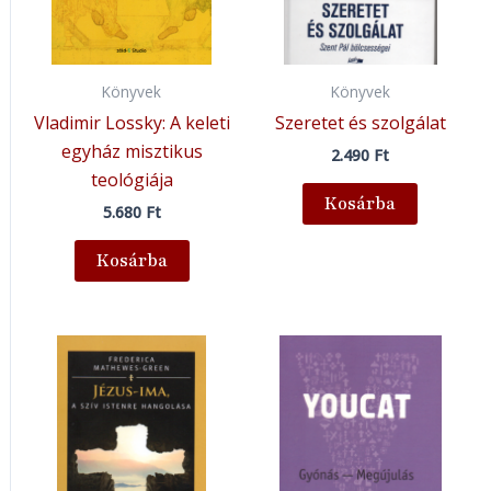
Könyvek
Könyvek
Vladimir Lossky: A keleti
Szeretet és szolgálat
egyház misztikus
2.490
Ft
teológiája
Kosárba
5.680
Ft
Kosárba