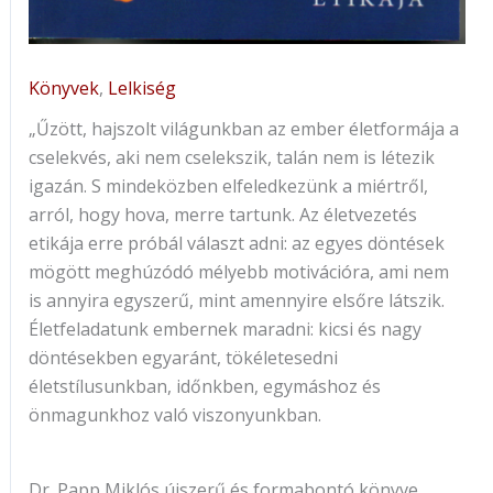
Könyvek
,
Lelkiség
„Űzött, hajszolt világunkban az ember életformája a
cselekvés, aki nem cselekszik, talán nem is létezik
igazán. S mindeközben elfeledkezünk a miértről,
arról, hogy hova, merre tartunk. Az életvezetés
etikája erre próbál választ adni: az egyes döntések
mögött meghúzódó mélyebb motivációra, ami nem
is annyira egyszerű, mint amennyire elsőre látszik.
Életfeladatunk embernek maradni: kicsi és nagy
döntésekben egyaránt, tökéletesedni
életstílusunkban, időnkben, egymáshoz és
önmagunkhoz való viszonyunkban.
Dr. Papp Miklós újszerű és formabontó könyve