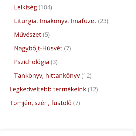
Lelkiség
104
Liturgia, Imakönyv, Imafüzet
23
Művészet
5
Nagybőjt-Húsvét
7
Pszichológia
3
Tankönyv, hittankönyv
12
Legkedveltebb termékeink
12
Tömjén, szén, füstölő
7