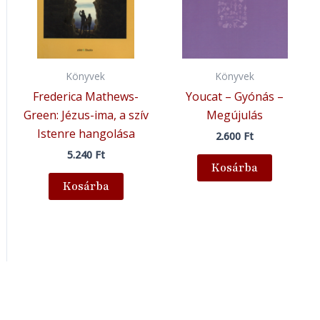
Könyvek
Könyvek
Frederica Mathews-
Youcat – Gyónás –
Green: Jézus-ima, a szív
Megújulás
Istenre hangolása
2.600
Ft
5.240
Ft
Kosárba
Kosárba