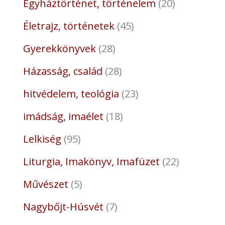
Egyháztörténet, történelem
20
Életrajz, történetek
45
Gyerekkönyvek
28
Házasság, család
28
hitvédelem, teológia
23
imádság, imaélet
18
Lelkiség
95
Liturgia, Imakönyv, Imafüzet
22
Művészet
5
Nagybőjt-Húsvét
7