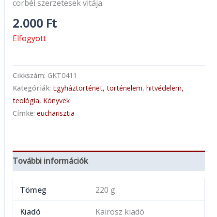
corbéi szerzetesek vitája.
2.000
Ft
Elfogyott
Cikkszám:
GKT0411
Kategóriák:
Egyháztörténet, történelem
,
hitvédelem,
teológia
,
Könyvek
Címke:
eucharisztia
További információk
Tömeg
220 g
Kiadó
Kairosz kiadó