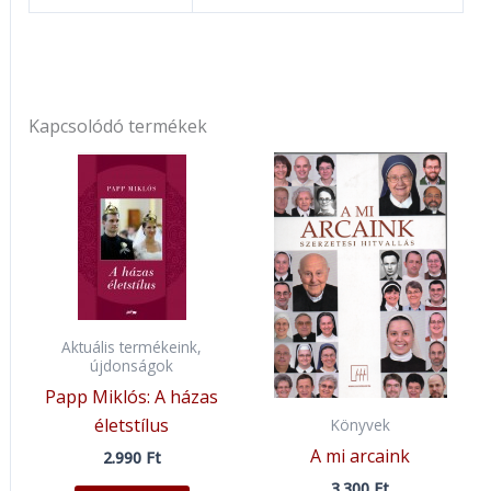
Kapcsolódó termékek
Aktuális termékeink,
újdonságok
Papp Miklós: A házas
életstílus
Könyvek
A mi arcaink
2.990
Ft
3.300
Ft