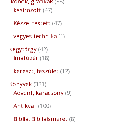
Ikonok, grafikák
98
kasírozott
47
Kézzel festett
47
vegyes technika
1
Kegytárgy
42
imafüzér
18
kereszt, feszület
12
Könyvek
381
Advent, karácsony
9
Antikvár
100
Biblia, Bibliaismeret
8