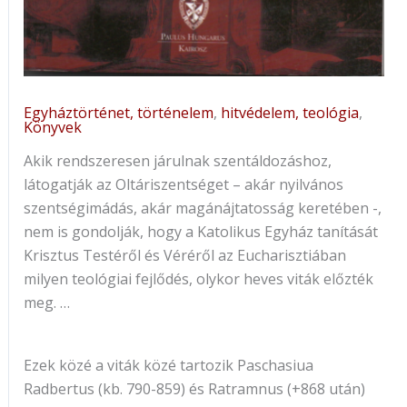
Egyháztörténet, történelem
,
hitvédelem, teológia
,
Könyvek
Akik rendszeresen járulnak szentáldozáshoz,
látogatják az Oltáriszentséget – akár nyilvános
szentségimádás, akár magánájtatosság keretében -,
nem is gondolják, hogy a Katolikus Egyház tanítását
Krisztus Testéről és Véréről az Eucharisztiában
milyen teológiai fejlődés, olykor heves viták előzték
meg. …
Ezek közé a viták közé tartozik Paschasiua
Radbertus (kb. 790-859) és Ratramnus (+868 után)