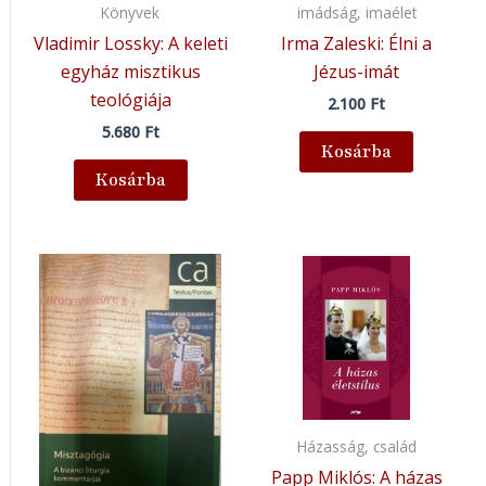
Könyvek
imádság, imaélet
Vladimir Lossky: A keleti
Irma Zaleski: Élni a
egyház misztikus
Jézus-imát
teológiája
2.100
Ft
5.680
Ft
Kosárba
Kosárba
Házasság, család
Papp Miklós: A házas