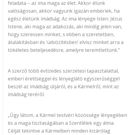
feladata – az ima maga az élet. Akkor élünk
valóságosan, akkor vagyunk igazán emberiek, ha
egész életünk imádság. Az ima lényege Isten. Jézus
Istene, aki maga az adakozás, aki mindig jelen van,
hogy szeressen minket, s ebben a szeretetben,
átalakításban és ’üdvözítésben’ elvisz minket arra a
tökéletes beteljesedésre, amelyre teremttettünk.”
A szerző több évtizedes szerzetesi tapasztalattal,
emberi érettséggel és lényeglátó egyszerűséggel
beszél az imádság útjáról, és a Kármelről, mint az
imádság teréről.
„Úgy látom, a Kármel testvéri közössége lényegében
és a maga tisztaságában a Szentlélek egy álma.
Célját tekintve a Kármelben minden kizárólag