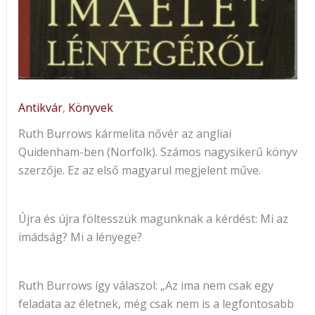
Antikvár
,
Könyvek
Ruth ​Burrows kármelita nővér az angliai
Quidenham-ben (Norfolk). Számos nagysikerű könyv
szerzője. Ez az első magyarul megjelent műve.
Újra és újra föltesszük magunknak a kérdést: Mi az
imádság? Mi a lényege?
Ruth Burrows így válaszol: „Az ima nem csak egy
feladata az életnek, még csak nem is a legfontosabb