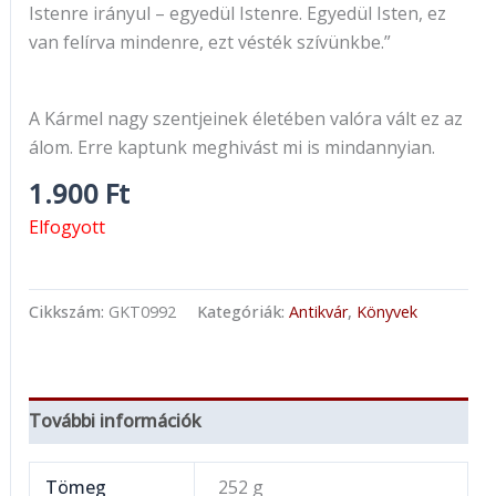
Istenre irányul – egyedül Istenre. Egyedül Isten, ez
van felírva mindenre, ezt vésték szívünkbe.”
A Kármel nagy szentjeinek életében valóra vált ez az
álom. Erre kaptunk meghivást mi is mindannyian.
1.900
Ft
Elfogyott
Cikkszám:
GKT0992
Kategóriák:
Antikvár
,
Könyvek
További információk
Tömeg
252 g