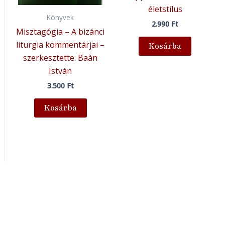
életstílus
Könyvek
2.990
Ft
Misztagógia – A bizánci
liturgia kommentárjai –
Kosárba
szerkesztette: Baán
István
3.500
Ft
Kosárba