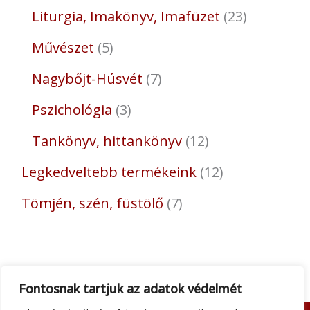
Liturgia, Imakönyv, Imafüzet
23
Művészet
5
Nagybőjt-Húsvét
7
Pszichológia
3
Tankönyv, hittankönyv
12
Legkedveltebb termékeink
12
Tömjén, szén, füstölő
7
Fontosnak tartjuk az adatok védelmét