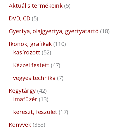
Aktuális termékeink
5
DVD, CD
5
Gyertya, olajgyertya, gyertyatartó
18
Ikonok, grafikák
110
kasírozott
52
Kézzel festett
47
vegyes technika
7
Kegytárgy
42
imafüzér
13
kereszt, feszület
17
Könyvek
383