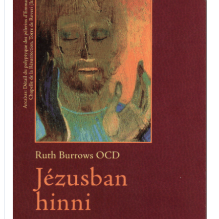
Jézusban
hinni
mennyiség