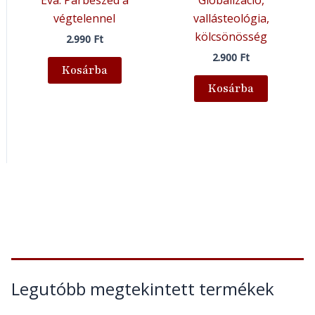
Éva: Párbeszéd a
Globalizáció,
végtelennel
vallásteológia,
kölcsönösség
2.990
Ft
2.900
Ft
Kosárba
Kosárba
Legutóbb megtekintett termékek