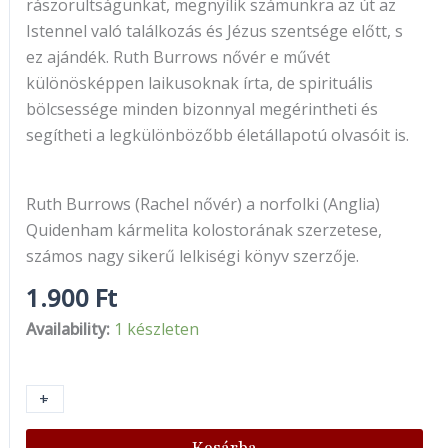
rászorultságunkat, megnyílik számunkra az út az
Istennel való találkozás és Jézus szentsége előtt, s
ez ajándék. Ruth Burrows nővér e művét
különösképpen laikusoknak írta, de spirituális
bölcsessége minden bizonnyal megérintheti és
segítheti a legkülönbözőbb életállapotú olvasóit is.
Ruth Burrows (Rachel nővér) a norfolki (Anglia)
Quidenham kármelita kolostorának szerzetese,
számos nagy sikerű lelkiségi könyv szerzője.
1.900
Ft
Availability:
1 készleten
+
-