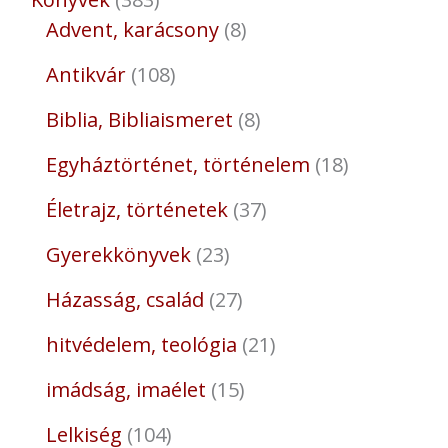
Advent, karácsony
8
Antikvár
108
Biblia, Bibliaismeret
8
Egyháztörténet, történelem
18
Életrajz, történetek
37
Gyerekkönyvek
23
Házasság, család
27
hitvédelem, teológia
21
imádság, imaélet
15
Lelkiség
104