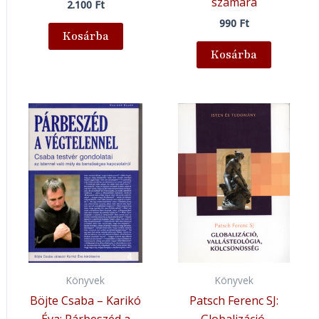
számára
2.100
Ft
990
Ft
Kosárba
Kosárba
Könyvek
Könyvek
Böjte Csaba – Karikó
Patsch Ferenc SJ: