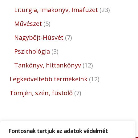
Liturgia, Imakönyv, Imafüzet
23
Művészet
5
Nagybőjt-Húsvét
7
Pszichológia
3
Tankönyv, hittankönyv
12
Legkedveltebb termékeink
12
Tömjén, szén, füstölő
7
Fontosnak tartjuk az adatok védelmét