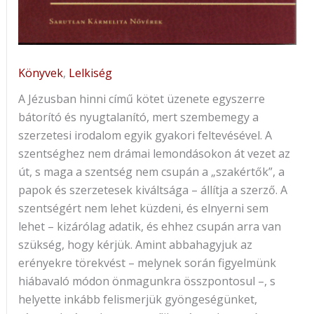
Könyvek
,
Lelkiség
A Jézusban hinni című kötet üzenete egyszerre
bátorító és nyugtalanító, mert szembemegy a
szerzetesi irodalom egyik gyakori feltevésével. A
szentséghez nem drámai lemondásokon át vezet az
út, s maga a szentség nem csupán a „szakértők”, a
papok és szerzetesek kiváltsága – állítja a szerző. A
szentségért nem lehet küzdeni, és elnyerni sem
lehet – kizárólag adatik, és ehhez csupán arra van
szükség, hogy kérjük. Amint abbahagyjuk az
erényekre törekvést – melynek során figyelmünk
hiábavaló módon önmagunkra összpontosul –, s
helyette inkább felismerjük gyöngeségünket,