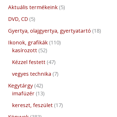
Aktuális termékeink
5
DVD, CD
5
Gyertya, olajgyertya, gyertyatartó
18
Ikonok, grafikák
110
kasírozott
52
Kézzel festett
47
vegyes technika
7
Kegytárgy
42
imafüzér
13
kereszt, feszület
17
Könyvek
383