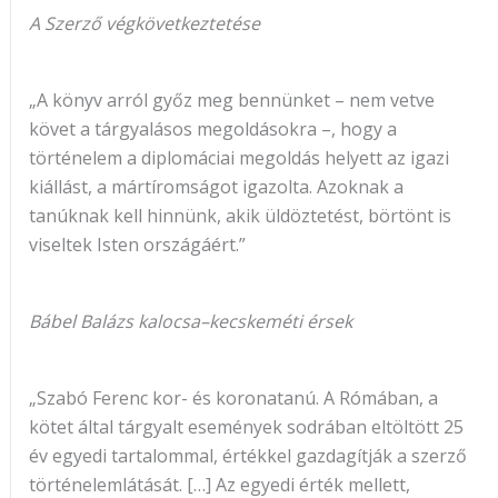
A Szerző végkövetkeztetése
„A könyv arról győz meg bennünket – nem vetve
követ a tárgyalásos megoldásokra –, hogy a
történelem a diplomáciai megoldás helyett az igazi
kiállást, a mártíromságot igazolta. Azoknak a
tanúknak kell hinnünk, akik üldöztetést, börtönt is
viseltek Isten országáért.”
Bábel Balázs kalocsa–kecskeméti érsek
„Szabó Ferenc kor- és koronatanú. A Rómában, a
kötet által tárgyalt események sodrában eltöltött 25
év egyedi tartalommal, értékkel gazdagítják a szerző
történelemlátását. […] Az egyedi érték mellett,