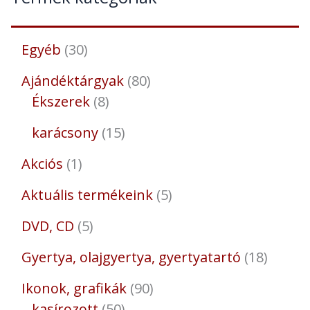
Egyéb
30
Ajándéktárgyak
80
Ékszerek
8
karácsony
15
Akciós
1
Aktuális termékeink
5
DVD, CD
5
Gyertya, olajgyertya, gyertyatartó
18
Ikonok, grafikák
90
kasírozott
50