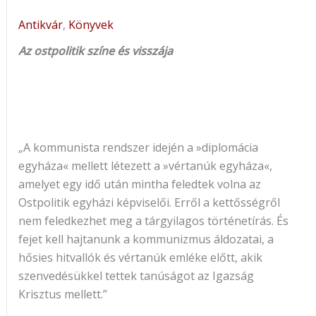
Antikvár
,
Könyvek
Az ostpolitik színe és visszája
„A kommunista rendszer idején a »diplomácia
egyháza« mellett létezett a »vértanúk egyháza«,
amelyet egy idő után mintha feledtek volna az
Ostpolitik egyházi képviselői. Erről a kettősségről
nem feledkezhet meg a tárgyilagos történetírás. És
fejet kell hajtanunk a kommunizmus áldozatai, a
hősies hitvallók és vértanúk emléke előtt, akik
szenvedésükkel tettek tanúságot az Igazság
Krisztus mellett.”