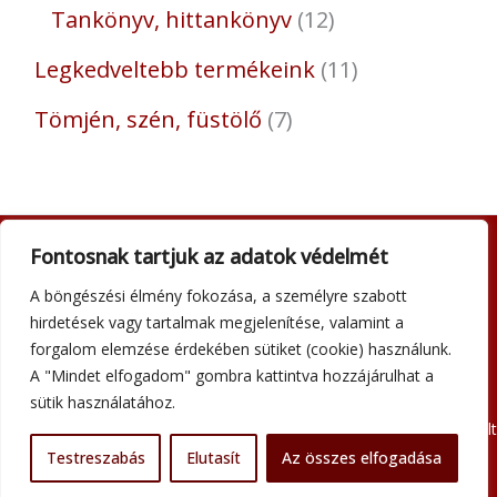
Tankönyv, hittankönyv
12
Legkedveltebb termékeink
11
Tömjén, szén, füstölő
7
Fontosnak tartjuk az adatok védelmét
Adatkezelési tájékoztató
A böngészési élmény fokozása, a személyre szabott
Általános szerződési feltételek
hirdetések vagy tartalmak megjelenítése, valamint a
Impresszum
forgalom elemzése érdekében sütiket (cookie) használunk.
Szállítási információk
A "Mindet elfogadom" gombra kattintva hozzájárulhat a
Kapcsolat
sütik használatához.
Minden jog fenntartva © 2026 Szent Atanáz Könyv- és Kegytárgybolt
Testreszabás
Elutasít
Az összes elfogadása
Budapest