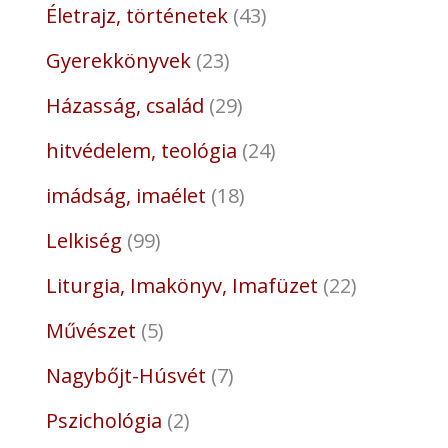
Életrajz, történetek
43
Gyerekkönyvek
23
Házasság, család
29
hitvédelem, teológia
24
imádság, imaélet
18
Lelkiség
99
Liturgia, Imakönyv, Imafüzet
22
Művészet
5
Nagybőjt-Húsvét
7
Pszichológia
2