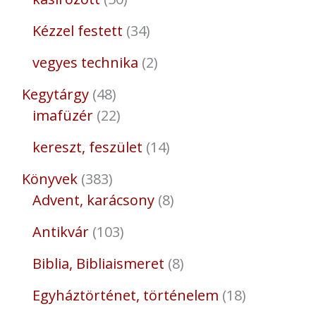
Kézzel festett
34
vegyes technika
2
Kegytárgy
48
imafüzér
22
kereszt, feszület
14
Könyvek
383
Advent, karácsony
8
Antikvár
103
Biblia, Bibliaismeret
8
Egyháztörténet, történelem
18