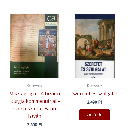
Könyvek
Könyvek
Misztagógia – A bizánci
Szeretet és szolgálat
liturgia kommentárjai –
2.490
Ft
szerkesztette: Baán
Kosárba
István
3.500
Ft