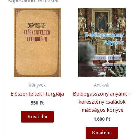
Kapcsolódó termékek
Könyvek
Antikvár
Előszenteltek liturgiája
Boldogasszony anyánk –
keresztény családok
550
Ft
imádságos könyve
Kosárba
1.600
Ft
Kosárba