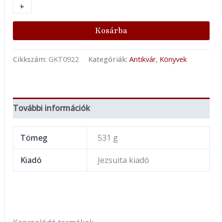
+
-
Kosárba
Cikkszám:
GKT0922
Kategóriák:
Antikvár
,
Könyvek
További információk
Tömeg
531 g
Kiadó
Jezsuita kiadó