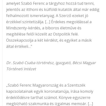
amelyet Szabó Ferenc a tárgyhoz hozzá tud tenni,
jelentős az itthoni és külföldi kutatók által már eddig
felhalmozott ismeretanyag. A Szerző ezeket jó
érzékkel szintetizálja. […] Érdekes megoldással a
Mindszenty-kérdés, a bíboros életműve és
megítélése felől közelít az Ostpolitik felé.
Összekapcsolja a két kérdést, és egyiket a másik
által értékeli…”
Dr. Szabó Csaba történész, igazgató, Bécsi Magyar
Történeti Intézet
„Szabó Ferenc Magyarország és a Szentszék
kapcsolatainak egyik koronatanúja, írása komoly
érdeklődésre tarthat számot. Könyve egyszerre
megbízható szakmunka és izgalmas memoár. […]