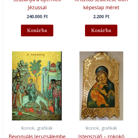
Jézussal
képeslap méret
240.000
Ft
2.200
Ft
Kosárba
Kosárba
Ikonok, grafikák
Ikonok, grafikák
Bevonulás Jeruzsálembe
Istenszülő – rokokó