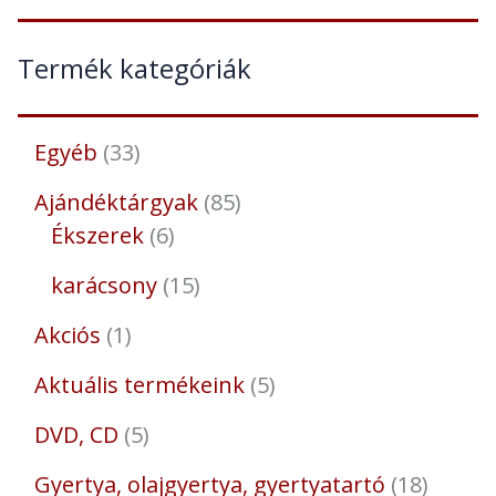
Termék kategóriák
Egyéb
33
Ajándéktárgyak
85
Ékszerek
6
karácsony
15
Akciós
1
Aktuális termékeink
5
DVD, CD
5
Gyertya, olajgyertya, gyertyatartó
18