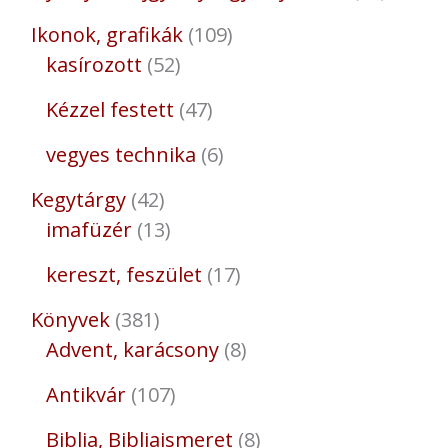
Ikonok, grafikák
109
kasírozott
52
Kézzel festett
47
vegyes technika
6
Kegytárgy
42
imafüzér
13
kereszt, feszület
17
Könyvek
381
Advent, karácsony
8
Antikvár
107
Biblia, Bibliaismeret
8