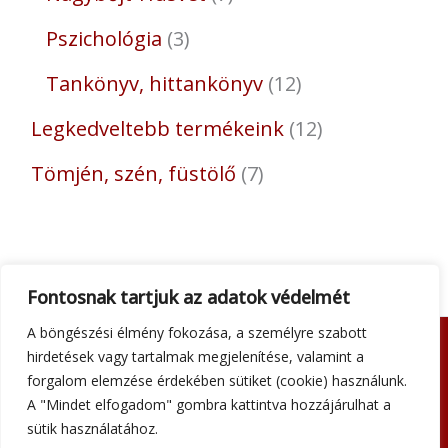
Pszichológia
3
Tankönyv, hittankönyv
12
Legkedveltebb termékeink
12
Tömjén, szén, füstölő
7
Fontosnak tartjuk az adatok védelmét
A böngészési élmény fokozása, a személyre szabott
hirdetések vagy tartalmak megjelenítése, valamint a
Adatkezelési tájékoztató
forgalom elemzése érdekében sütiket (cookie) használunk.
Általános szerződési feltételek
A "Mindet elfogadom" gombra kattintva hozzájárulhat a
Impresszum
sütik használatához.
Szállítási információk