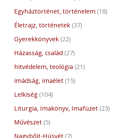
Egyháztörténet, történelem
18
Életrajz, történetek
37
Gyerekkönyvek
22
Házasság, család
27
hitvédelem, teológia
21
imádság, imaélet
15
Lelkiség
104
Liturgia, Imakönyv, Imafüzet
23
Művészet
5
Nagybőjt-Húsvét
7