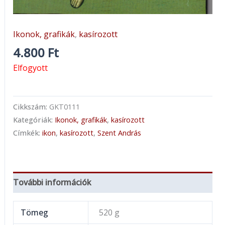
Ikonok, grafikák
,
kasírozott
4.800
Ft
Elfogyott
Cikkszám:
GKT0111
Kategóriák:
Ikonok, grafikák
,
kasírozott
Címkék:
ikon
,
kasírozott
,
Szent András
További információk
Tömeg
520 g