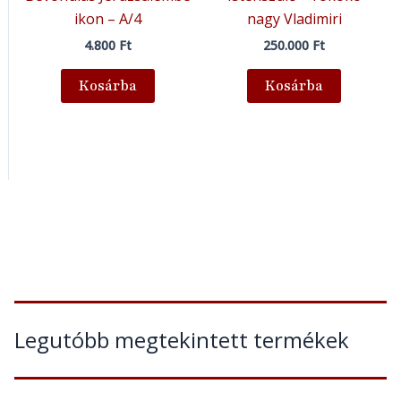
ikon – A/4
nagy Vladimiri
4.800
Ft
250.000
Ft
Kosárba
Kosárba
Legutóbb megtekintett termékek