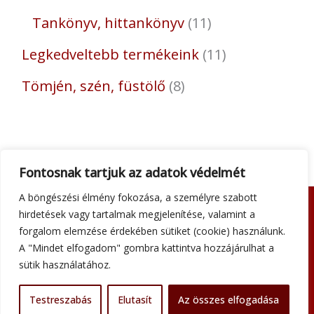
Tankönyv, hittankönyv
11
Legkedveltebb termékeink
11
Tömjén, szén, füstölő
8
Fontosnak tartjuk az adatok védelmét
A böngészési élmény fokozása, a személyre szabott
hirdetések vagy tartalmak megjelenítése, valamint a
Adatkezelési tájékoztató
forgalom elemzése érdekében sütiket (cookie) használunk.
Általános szerződési feltételek
A "Mindet elfogadom" gombra kattintva hozzájárulhat a
Impresszum
sütik használatához.
Szállítási információk
Kapcsolat
Testreszabás
Elutasít
Az összes elfogadása