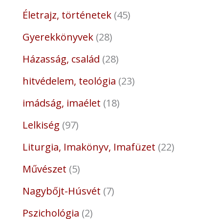
Életrajz, történetek
45
Gyerekkönyvek
28
Házasság, család
28
hitvédelem, teológia
23
imádság, imaélet
18
Lelkiség
97
Liturgia, Imakönyv, Imafüzet
22
Művészet
5
Nagybőjt-Húsvét
7
Pszichológia
2