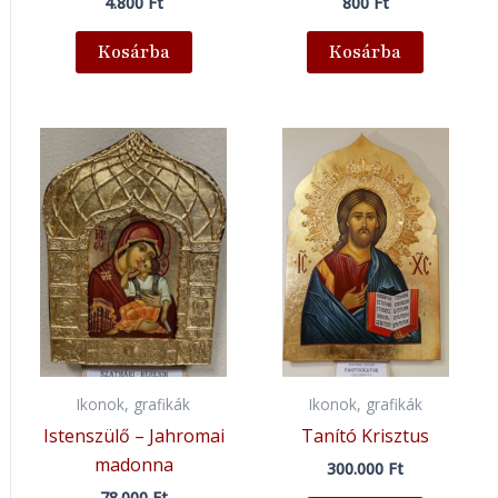
4.800
Ft
800
Ft
Kosárba
Kosárba
Ikonok, grafikák
Ikonok, grafikák
Istenszülő – Jahromai
Tanító Krisztus
madonna
300.000
Ft
78.000
Ft