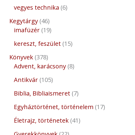
vegyes technika
6
Kegytárgy
46
imafüzér
19
kereszt, feszület
15
Könyvek
378
Advent, karácsony
8
Antikvár
105
Biblia, Bibliaismeret
7
Egyháztörténet, történelem
17
Életrajz, történetek
41
Gyerekkönyvek
22