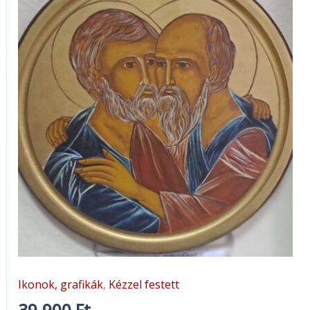
Ikonok, grafikák
,
Kézzel festett
39.900
Ft