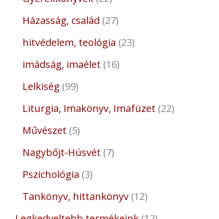
Házasság, család
27
hitvédelem, teológia
23
imádság, imaélet
16
Lelkiség
99
Liturgia, Imakönyv, Imafüzet
22
Művészet
5
Nagybőjt-Húsvét
7
Pszichológia
3
Tankönyv, hittankönyv
12
Legkedveltebb termékeink
12