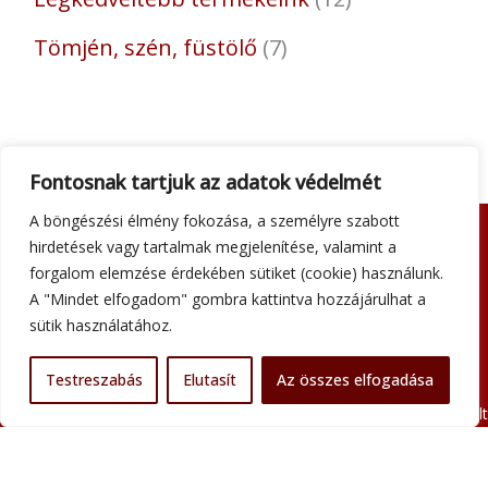
Tömjén, szén, füstölő
7
Fontosnak tartjuk az adatok védelmét
A böngészési élmény fokozása, a személyre szabott
hirdetések vagy tartalmak megjelenítése, valamint a
Adatkezelési tájékoztató
forgalom elemzése érdekében sütiket (cookie) használunk.
Általános szerződési feltételek
A "Mindet elfogadom" gombra kattintva hozzájárulhat a
Impresszum
sütik használatához.
Szállítási információk
Kapcsolat
Testreszabás
Elutasít
Az összes elfogadása
Minden jog fenntartva © 2026 Szent Atanáz Könyv- és Kegytárgybolt
Budapest