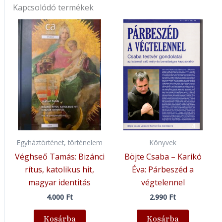
Kapcsolódó termékek
Egyháztörténet, történelem
Könyvek
Véghseő Tamás: Bizánci
Böjte Csaba – Karikó
rítus, katolikus hit,
Éva: Párbeszéd a
magyar identitás
végtelennel
4.000
Ft
2.990
Ft
Kosárba
Kosárba