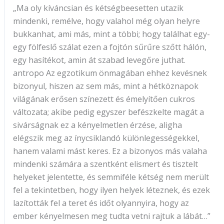
„Ma oly kíváncsian és kétségbeesetten utazik
mindenki, remélve, hogy valahol még olyan helyre
bukkanhat, ami más, mint a többi; hogy találhat egy-
egy fölfeslő szálat ezen a fojtón sűrűre szőtt hálón,
egy hasítékot, amin át szabad levegőre juthat.
antropo Az egzotikum önmagában ehhez kevésnek
bizonyul, hiszen az sem más, mint a hétköznapok
világának erősen színezett és émelyítően cukros
változata; akibe pedig egyszer befészkelte magát a
sivárságnak ez a kényelmetlen érzése, aligha
elégszik meg az ínycsiklandó különlegességekkel,
hanem valami mást keres. Ez a bizonyos más valaha
mindenki számára a szentként elismert és tisztelt
helyeket jelentette, és semmiféle kétség nem merült
fel a tekintetben, hogy ilyen helyek léteznek, és ezek
lazították fel a teret és időt olyannyira, hogy az
ember kényelmesen meg tudta vetni rajtuk a lábát…”