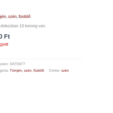
én, szén, füstölő
 dobozban 10 korong van.
50
Ft
gyott
kszám:
GKT0677
gória:
Tömjén, szén, füstölő
Címke:
szén