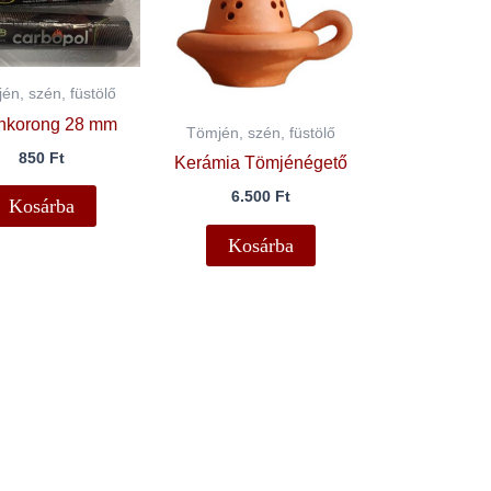
én, szén, füstölő
nkorong 28 mm
Tömjén, szén, füstölő
850
Ft
Kerámia Tömjénégető
6.500
Ft
Kosárba
Kosárba