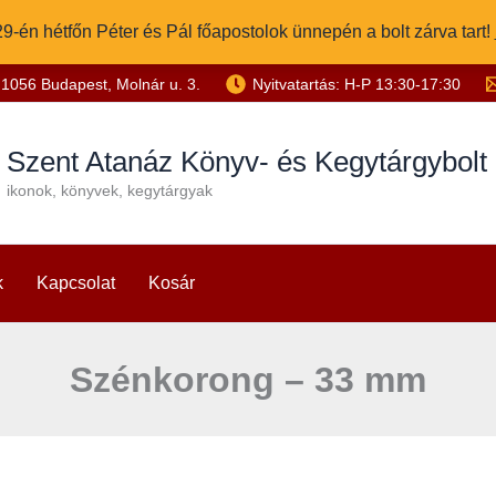
9-én hétfőn Péter és Pál főapostolok ünnepén a bolt zárva tart!
1056 Budapest, Molnár u. 3.
Nyitvatartás: H-P 13:30-17:30
Szent Atanáz Könyv- és Kegytárgybolt
ikonok, könyvek, kegytárgyak
k
Kapcsolat
Kosár
Szénkorong – 33 mm