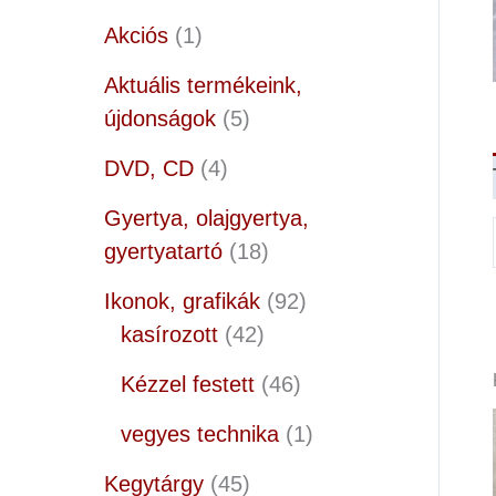
Akciós
1
Aktuális termékeink,
újdonságok
5
DVD, CD
4
Gyertya, olajgyertya,
gyertyatartó
18
Ikonok, grafikák
92
kasírozott
42
Kézzel festett
46
vegyes technika
1
Kegytárgy
45