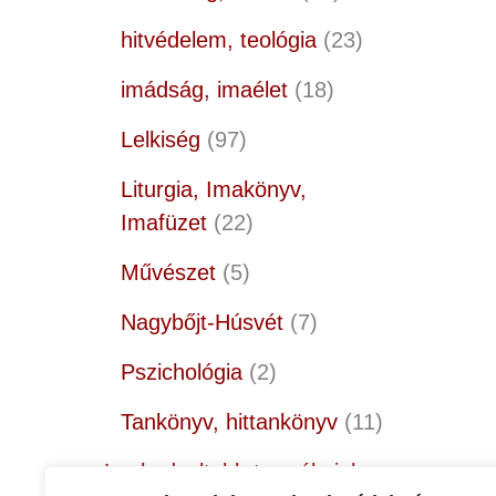
hitvédelem, teológia
23
imádság, imaélet
18
Lelkiség
97
Liturgia, Imakönyv,
Imafüzet
22
Művészet
5
Nagybőjt-Húsvét
7
Pszichológia
2
Tankönyv, hittankönyv
11
Legkedveltebb termékeink