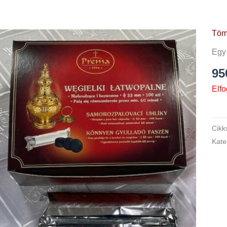
Tömj
Egy
9
Elfo
Cik
Kate