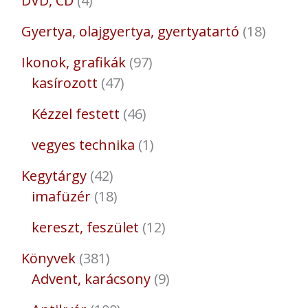
DVD, CD
4
Gyertya, olajgyertya, gyertyatartó
18
Ikonok, grafikák
97
kasírozott
47
Kézzel festett
46
vegyes technika
1
Kegytárgy
42
imafüzér
18
kereszt, feszület
12
Könyvek
381
Advent, karácsony
9