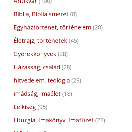
Antikvár
100
Biblia, Bibliaismeret
8
Egyháztörténet, történelem
20
Életrajz, történetek
45
Gyerekkönyvek
28
Házasság, család
28
hitvédelem, teológia
23
imádság, imaélet
18
Lelkiség
95
Liturgia, Imakönyv, Imafüzet
22