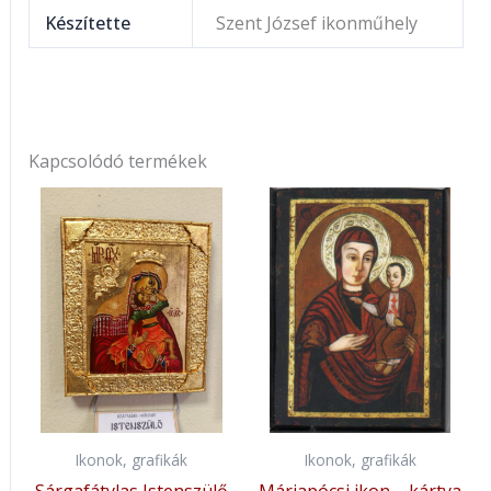
Készítette
Szent József ikonműhely
Kapcsolódó termékek
Ikonok, grafikák
Ikonok, grafikák
Sárgafátylas Istenszülő
Máriapócsi ikon – kártya