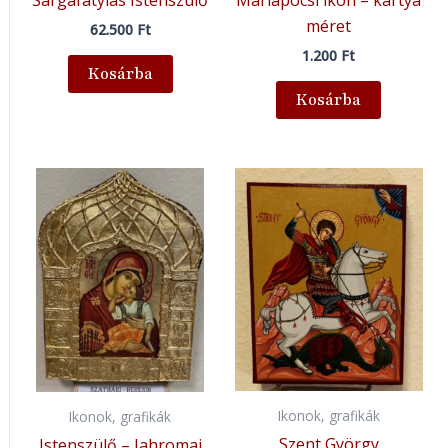
méret
62.500
Ft
1.200
Ft
Kosárba
Kosárba
Ikonok, grafikák
Ikonok, grafikák
Szent György
Istenszülő – Jahromai