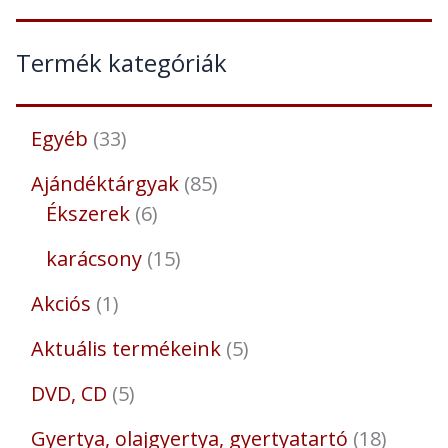
Termék kategóriák
Egyéb
33
Ajándéktárgyak
85
Ékszerek
6
karácsony
15
Akciós
1
Aktuális termékeink
5
DVD, CD
5
Gyertya, olajgyertya, gyertyatartó
18