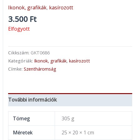
Ikonok, grafikák
,
kasírozott
3.500
Ft
Elfogyott
Cikkszám:
GKT0686
Kategóriák:
Ikonok, grafikák
,
kasírozott
Címke:
Szentháromság
További információk
Tömeg
305 g
Méretek
25 × 20 × 1 cm