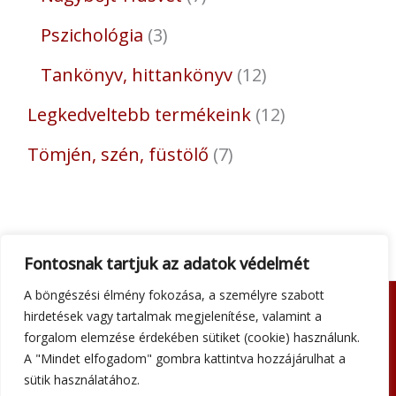
Pszichológia
3
Tankönyv, hittankönyv
12
Legkedveltebb termékeink
12
Tömjén, szén, füstölő
7
Fontosnak tartjuk az adatok védelmét
A böngészési élmény fokozása, a személyre szabott
hirdetések vagy tartalmak megjelenítése, valamint a
Adatkezelési tájékoztató
forgalom elemzése érdekében sütiket (cookie) használunk.
Általános szerződési feltételek
A "Mindet elfogadom" gombra kattintva hozzájárulhat a
Impresszum
sütik használatához.