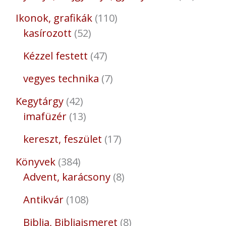
Ikonok, grafikák
110
kasírozott
52
Kézzel festett
47
vegyes technika
7
Kegytárgy
42
imafüzér
13
kereszt, feszület
17
Könyvek
384
Advent, karácsony
8
Antikvár
108
Biblia, Bibliaismeret
8