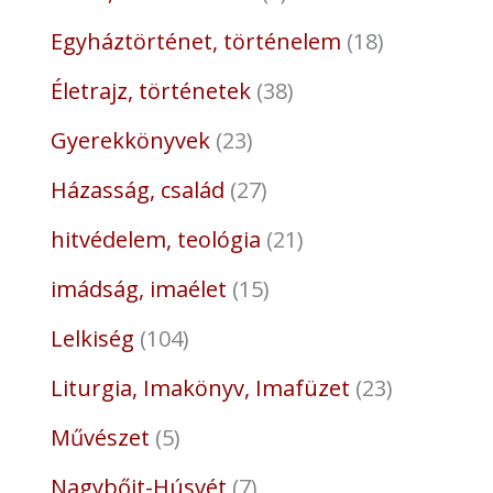
Egyháztörténet, történelem
18
Életrajz, történetek
38
Gyerekkönyvek
23
Házasság, család
27
hitvédelem, teológia
21
imádság, imaélet
15
Lelkiség
104
Liturgia, Imakönyv, Imafüzet
23
Művészet
5
Nagybőjt-Húsvét
7