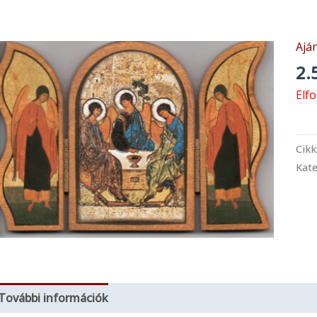
Ajá
2.
Elf
Cik
Kate
További információk