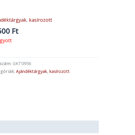
ndéktárgyak
,
kasírozott
500
Ft
ogyott
kszám:
GKT0956
góriák:
Ajándéktárgyak
,
kasírozott