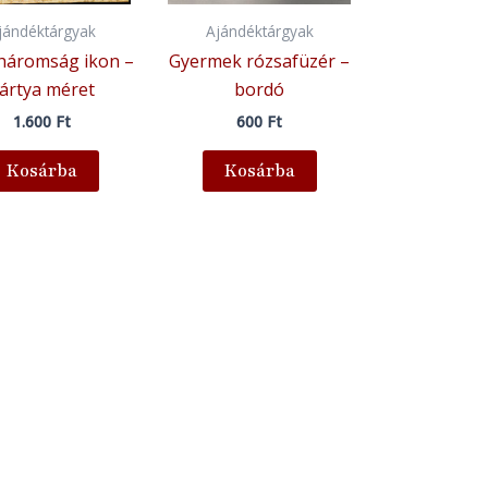
jándéktárgyak
Ajándéktárgyak
háromság ikon –
Gyermek rózsafüzér –
ártya méret
bordó
1.600
Ft
600
Ft
Kosárba
Kosárba