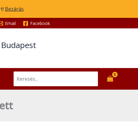
rt!
Bezárás
Email
Facebook
t Budapest
Search
for:
ett