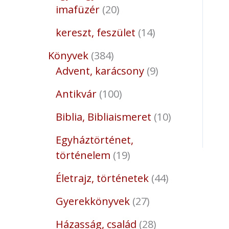
imafüzér
20
kereszt, feszület
14
Könyvek
384
Advent, karácsony
9
Antikvár
100
Biblia, Bibliaismeret
10
Egyháztörténet,
történelem
19
Életrajz, történetek
44
Gyerekkönyvek
27
Házasság, család
28