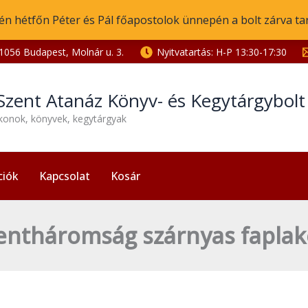
én hétfőn Péter és Pál főapostolok ünnepén a bolt zárva ta
1056 Budapest, Molnár u. 3.
Nyitvatartás: H-P 13:30-17:30
Szent Atanáz Könyv- és Kegytárgybol
ikonok, könyvek, kegytárgyak
ciók
Kapcsolat
Kosár
entháromság szárnyas faplak