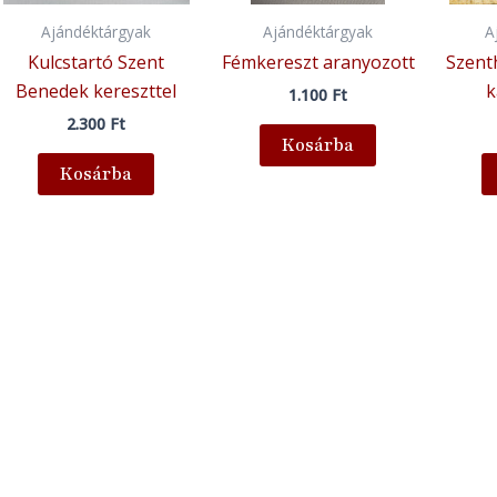
Ajándéktárgyak
Ajándéktárgyak
A
Kulcstartó Szent
Fémkereszt aranyozott
Szent
Benedek kereszttel
k
1.100
Ft
2.300
Ft
Kosárba
Kosárba