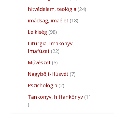
hitvédelem, teológia
24
imádság, imaélet
18
Lelkiség
98
Liturgia, Imakönyv,
Imafüzet
22
Művészet
5
Nagybőjt-Húsvét
7
Pszichológia
2
Tankönyv, hittankönyv
11