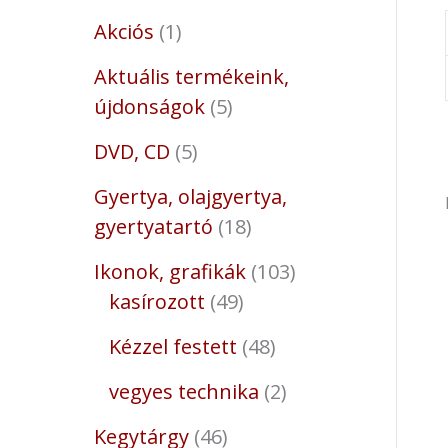
Akciós
1
Aktuális termékeink,
újdonságok
5
DVD, CD
5
Gyertya, olajgyertya,
gyertyatartó
18
Ikonok, grafikák
103
kasírozott
49
Kézzel festett
48
vegyes technika
2
Kegytárgy
46