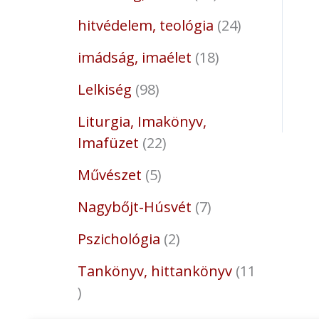
hitvédelem, teológia
24
imádság, imaélet
18
Lelkiség
98
Liturgia, Imakönyv,
Imafüzet
22
Művészet
5
Nagybőjt-Húsvét
7
Pszichológia
2
Tankönyv, hittankönyv
11