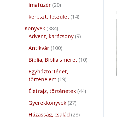
imafüzér
20
kereszt, feszület
14
Könyvek
384
Advent, karácsony
9
Antikvár
100
Biblia, Bibliaismeret
10
Egyháztörténet,
történelem
19
Életrajz, történetek
44
Gyerekkönyvek
27
Házasság, család
28