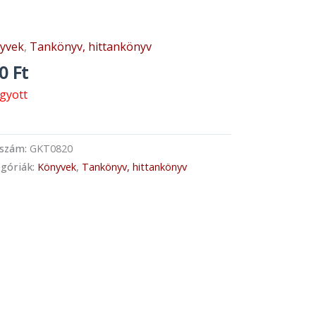
yvek
,
Tankönyv, hittankönyv
00
Ft
ogyott
kszám:
GKT0820
góriák:
Könyvek
,
Tankönyv, hittankönyv