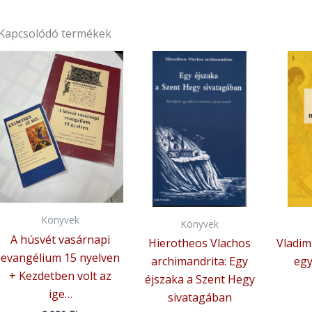
Kapcsolódó termékek
Könyvek
Könyvek
A húsvét vasárnapi
Hierotheos Vlachos
Vladimi
evangélium 15 nyelven
archimandrita: Egy
egy
+ Kezdetben volt az
éjszaka a Szent Hegy
ige…
sivatagában