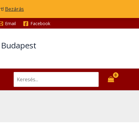
rt!
Bezárás
Email
Facebook
t Budapest
Search
for: