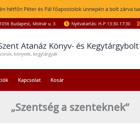
én hétfőn Péter és Pál főapostolok ünnepén a bolt zárva ta
1056 Budapest, Molnár u. 3.
Nyitvatartás: H-P 13:30-17:30
Szent Atanáz Könyv- és Kegytárgybol
ikonok, könyvek, kegytárgyak
ciók
Kapcsolat
Kosár
„Szentség a szenteknek”