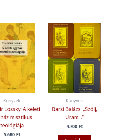
Könyvek
Könyvek
r Lossky: A keleti
Barsi Balázs: „Szólj,
ház misztikus
Uram…”
teológiája
4.700
Ft
5.680
Ft