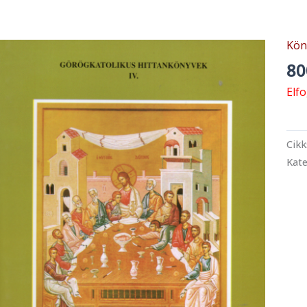
Kön
8
Elf
Cik
Kate