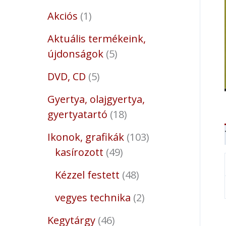
Akciós
1
Aktuális termékeink,
újdonságok
5
DVD, CD
5
Gyertya, olajgyertya,
gyertyatartó
18
Ikonok, grafikák
103
kasírozott
49
Kézzel festett
48
vegyes technika
2
Kegytárgy
46