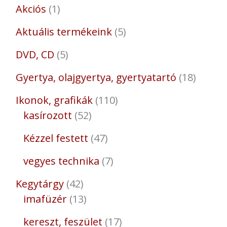
Akciós
1
Aktuális termékeink
5
DVD, CD
5
Gyertya, olajgyertya, gyertyatartó
18
Ikonok, grafikák
110
kasírozott
52
Kézzel festett
47
vegyes technika
7
Kegytárgy
42
imafüzér
13
kereszt, feszület
17