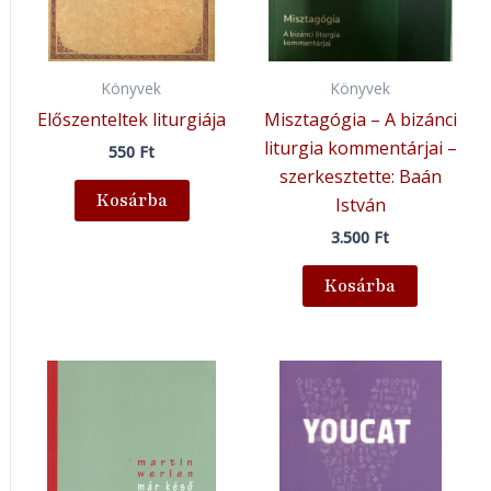
Könyvek
Könyvek
Előszenteltek liturgiája
Misztagógia – A bizánci
liturgia kommentárjai –
550
Ft
szerkesztette: Baán
Kosárba
István
3.500
Ft
Kosárba