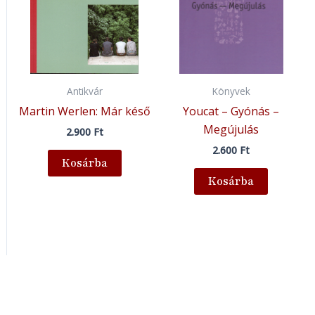
Antikvár
Könyvek
Martin Werlen: Már késő
Youcat – Gyónás –
Megújulás
2.900
Ft
2.600
Ft
Kosárba
Kosárba