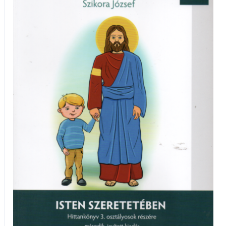
szeretetében
mennyiség