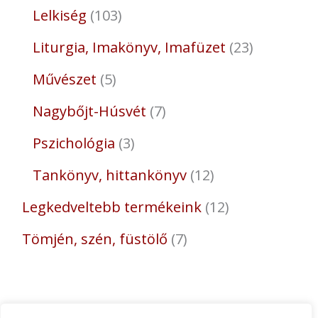
Lelkiség
103
Liturgia, Imakönyv, Imafüzet
23
Művészet
5
Nagybőjt-Húsvét
7
Pszichológia
3
Tankönyv, hittankönyv
12
Legkedveltebb termékeink
12
Tömjén, szén, füstölő
7