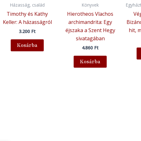
Házasság, család
Könyvek
Egyházt
Timothy és Kathy
Hierotheos Vlachos
Vé
Keller: A házasságról
archimandrita: Egy
Bizánc
éjszaka a Szent Hegy
hit, 
3.200
Ft
sivatagában
Kosárba
4.860
Ft
Kosárba