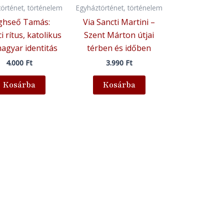
örténet, történelem
Egyháztörténet, történelem
ghseő Tamás:
Via Sancti Martini –
i rítus, katolikus
Szent Márton útjai
magyar identitás
térben és időben
4.000
Ft
3.990
Ft
Kosárba
Kosárba