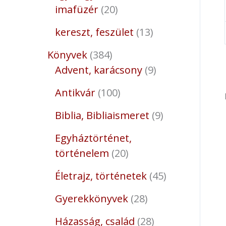
imafüzér
20
kereszt, feszület
13
Könyvek
384
Advent, karácsony
9
Antikvár
100
Biblia, Bibliaismeret
9
Egyháztörténet,
történelem
20
Életrajz, történetek
45
Gyerekkönyvek
28
Házasság, család
28