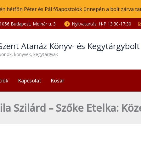
én hétfőn Péter és Pál főapostolok ünnepén a bolt zárva ta
1056 Budapest, Molnár u. 3.
Nyitvatartás: H-P 13:30-17:30
Szent Atanáz Könyv- és Kegytárgybol
ikonok, könyvek, kegytárgyak
ciók
Kapcsolat
Kosár
ila Szilárd – Szőke Etelka: Köz