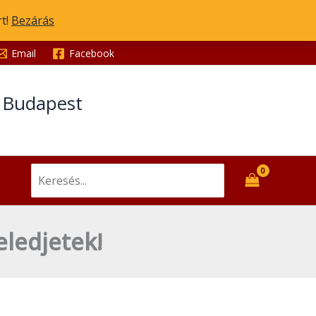
rt!
Bezárás
Email
Facebook
t Budapest
Search
for:
eledjetek!