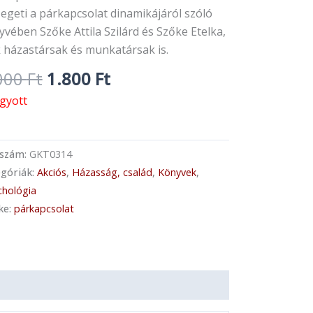
zegeti a párkapcsolat dinamikájáról szóló
vében Szőke Attila Szilárd és Szőke Etelka,
k házastársak és munkatársak is.
000
Ft
1.800
Ft
ogyott
kszám:
GKT0314
góriák:
Akciós
,
Házasság, család
,
Könyvek
,
chológia
ke:
párkapcsolat