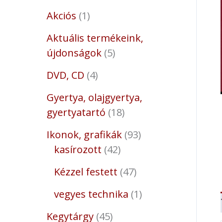
Akciós
1
Aktuális termékeink,
újdonságok
5
DVD, CD
4
Gyertya, olajgyertya,
gyertyatartó
18
Ikonok, grafikák
93
kasírozott
42
Kézzel festett
47
vegyes technika
1
Kegytárgy
45