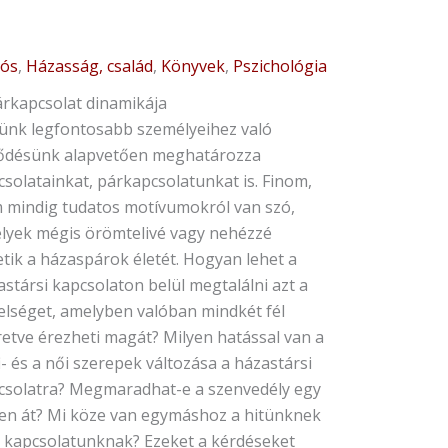
Original
Current
iós
,
Házasság, család
,
Könyvek
,
Pszichológia
price
price
árkapcsolat dinamikája
was:
is:
tünk legfontosabb személyeihez való
2.000 Ft.
1.800 Ft.
ődésünk alapvetően meghatározza
csolatainkat, párkapcsolatunkat is. Finom,
 mindig tudatos motívumokról van szó,
lyek mégis örömtelivé vagy nehézzé
etik a házaspárok életét. Hogyan lehet a
stársi kapcsolaton belül megtalálni azt a
elséget, amelyben valóban mindkét fél
retve érezheti magát? Milyen hatással van a
i- és a női szerepek változása a házastársi
csolatra? Megmaradhat-e a szenvedély egy
ten át? Mi köze van egymáshoz a hitünknek
a kapcsolatunknak? Ezeket a kérdéseket