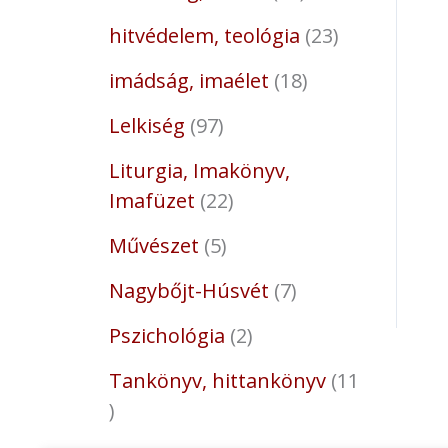
hitvédelem, teológia
23
imádság, imaélet
18
Lelkiség
97
Liturgia, Imakönyv,
Imafüzet
22
Művészet
5
Nagybőjt-Húsvét
7
Pszichológia
2
Tankönyv, hittankönyv
11