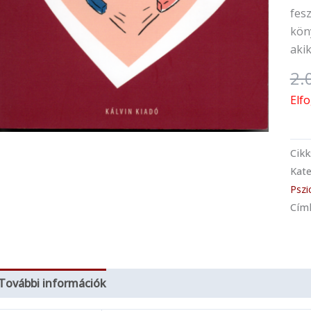
fes
köny
aki
2.
Elf
Cik
Kate
Pszi
Cím
További információk