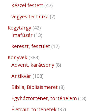
Kézzel festett
47
vegyes technika
7
Kegytárgy
42
imafüzér
13
kereszt, feszület
17
Könyvek
383
Advent, karácsony
8
Antikvár
108
Biblia, Bibliaismeret
8
Egyháztörténet, történelem
18
Életrajz, történetek
37