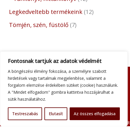
Legkedveltebb termékeink
12
Tömjén, szén, füstölő
7
Fontosnak tartjuk az adatok védelmét
A böngészési élmény fokozása, a személyre szabott
hirdetések vagy tartalmak megjelenítése, valamint a
Adatkezelési tájékoztató
forgalom elemzése érdekében sütiket (cookie) használunk.
Általános szerződési feltételek
A "Mindet elfogadom" gombra kattintva hozzájárulhat a
Impresszum
sütik használatához.
Szállítási információk
Kapcsolat
Testreszabás
Elutasít
Az összes elfogadása
Minden jog fenntartva © 2026 Szent Atanáz Könyv- és Kegytárgybolt