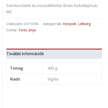
Szerkesztette és összeállította: Brian Kolodiejchuk,
MC
Cikkszám:
GKT0398
Kategóriák:
Könyvek
,
Lelkiség
Címke:
Teréz anya
További információk
Tömeg
430 g
Kiadó
Vigília