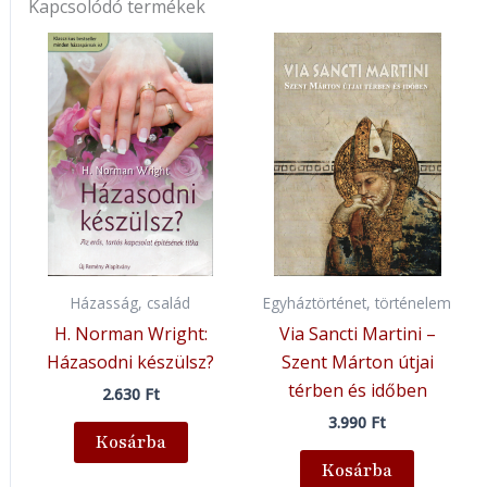
Kapcsolódó termékek
Házasság, család
Egyháztörténet, történelem
H. Norman Wright:
Via Sancti Martini –
Házasodni készülsz?
Szent Márton útjai
térben és időben
2.630
Ft
3.990
Ft
Kosárba
Kosárba