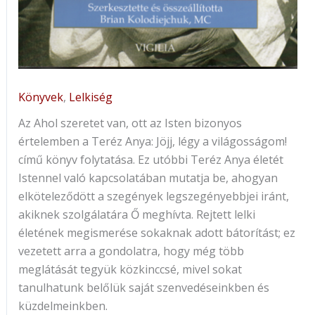
Könyvek
,
Lelkiség
Az Ahol szeretet van, ott az Isten bizonyos
értelemben a Teréz Anya: Jöjj, légy a világosságom!
című könyv folytatása. Ez utóbbi Teréz Anya életét
Istennel való kapcsolatában mutatja be, ahogyan
elköteleződött a szegények legszegényebbjei iránt,
akiknek szolgálatára Ő meghívta. Rejtett lelki
életének megismerése sokaknak adott bátorítást; ez
vezetett arra a gondolatra, hogy még több
meglátását tegyük közkinccsé, mivel sokat
tanulhatunk belőlük saját szenvedéseinkben és
küzdelmeinkben.