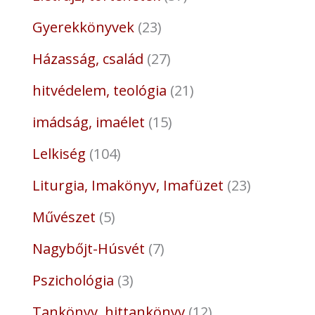
Gyerekkönyvek
23
Házasság, család
27
hitvédelem, teológia
21
imádság, imaélet
15
Lelkiség
104
Liturgia, Imakönyv, Imafüzet
23
Művészet
5
Nagybőjt-Húsvét
7
Pszichológia
3
Tankönyv, hittankönyv
12