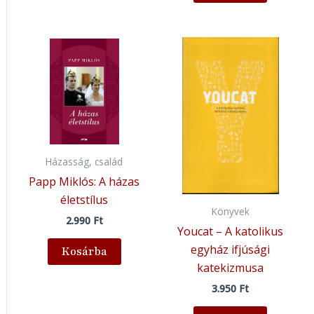
Házasság, család
Papp Miklós: A házas
életstílus
Könyvek
2.990
Ft
Youcat – A katolikus
egyház ifjúsági
Kosárba
katekizmusa
3.950
Ft