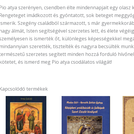
Pio atya szerényen, csendben élte mindennapjait egy olasz
Rengeteget imádkozott és gyóntatott, sok beteget meggyógyí
ismerik. Szegény családból származott, s már gyermekkoráb
nagy álmát, Isten segítségével szerzetes lett, és élete végéi
személyesen is ismerték őt, különleges képességekkel megál
mindannyian szerették, tisztelték és nagyra becsülték mun
természetű szerzetes segített minden hozzá forduló hívőnek
kötetet, és ismerd meg Pio atya csodálatos világát!
Kapcsolódó termékek