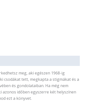
erkedhetsz meg, aki egészen 1968-ig
aki csodákat tett, megkapta a stigmákat és a
zívében és gondolataiban. Ha még nem
aki azonos időben egyszerre két helyszínen
nod ezt a könyvet.