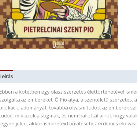
Leírás
További információk
Ebben a kötetben egy olasz szerzetes élettörténetével ism
szolgálta az embereket. Ő Pio atya, a szentéletű szerzetes, 
bilokáció adományát, továbbá olvasni tudott az emberek s
tudod, mik azok a stigmák, és nem hallottál arról, hogy val
legyen jelen, akkor ismereteid bővítéséhez érdemes elolvas