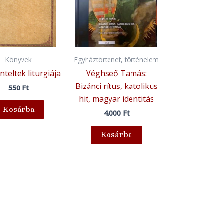
Könyvek
Egyháztörténet, történelem
nteltek liturgiája
Véghseő Tamás:
Bizánci rítus, katolikus
550
Ft
hit, magyar identitás
Kosárba
4.000
Ft
Kosárba