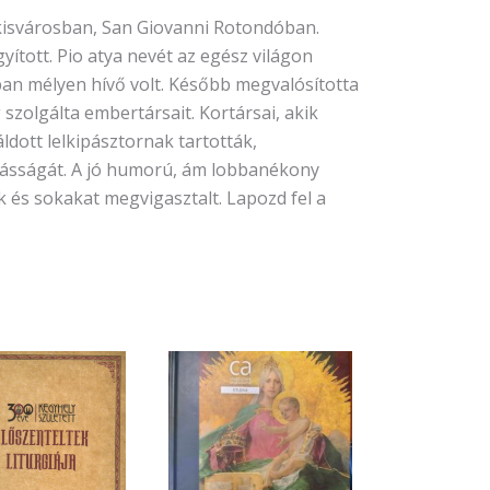
 kisvárosban, San Giovanni Rotondóban.
tott. Pio atya nevét az egész világon
an mélyen hívő volt. Később megvalósította
g szolgálta embertársait. Kortársai, akik
dott lelkipásztornak tartották,
kásságát. A jó humorú, ám lobbanékony
 és sokakat megvigasztalt. Lapozd fel a