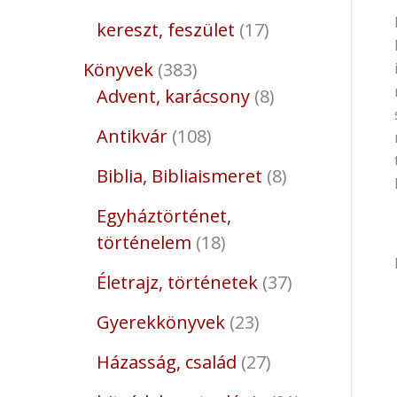
kereszt, feszület
17
Könyvek
383
Advent, karácsony
8
Antikvár
108
Biblia, Bibliaismeret
8
Egyháztörténet,
történelem
18
Életrajz, történetek
37
Gyerekkönyvek
23
Házasság, család
27