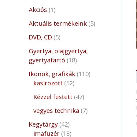
Akciós
1
Aktuális termékeink
5
DVD, CD
5
Gyertya, olajgyertya,
gyertyatartó
18
Ikonok, grafikák
110
kasírozott
52
Kézzel festett
47
vegyes technika
7
Kegytárgy
42
imafüzér
13