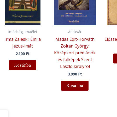
imádság, imaélet
Antikvár
Irma Zaleski: Élni a
Madas Edit-Horváth
Elősze
Jézus-imát
Zoltán György:
Középkori prédiációk
2.100
Ft
és falképek Szent
Kosárba
László királyról
3.990
Ft
Kosárba