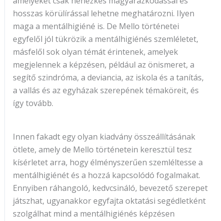
amelyeket csak nehézkes magyarázkodással és
hosszas körülírással lehetne meghatározni. Ilyen
maga a mentálhigiéné is. De Mello történetei
egyfelől jól tükrözik a mentálhigiénés szemléletet,
másfelől sok olyan témát érintenek, amelyek
megjelennek a képzésen, például az önismeret, a
segítő szindróma, a deviancia, az iskola és a tanítás,
a vallás és az egyházak szerepének témaköreit, és
így tovább.
Innen fakadt egy olyan kiadvány összeállításának
ötlete, amely de Mello történetein keresztül tesz
kísérletet arra, hogy élményszerűen szemléltesse a
mentálhigiénét és a hozzá kapcsolódó fogalmakat.
Ennyiben ráhangoló, kedvcsináló, bevezető szerepet
játszhat, ugyanakkor egyfajta oktatási segédletként
szolgálhat mind a mentálhigiénés képzésen