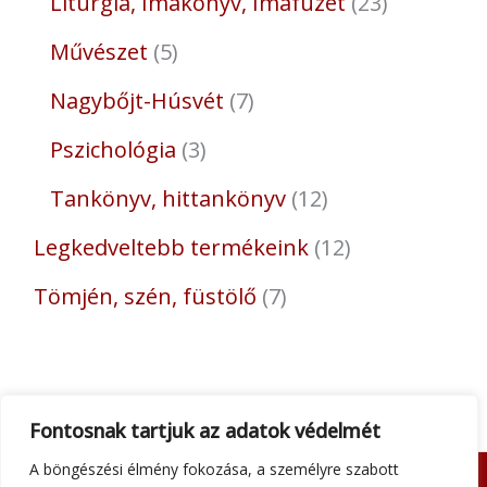
Liturgia, Imakönyv, Imafüzet
23
Művészet
5
Nagybőjt-Húsvét
7
Pszichológia
3
Tankönyv, hittankönyv
12
Legkedveltebb termékeink
12
Tömjén, szén, füstölő
7
Fontosnak tartjuk az adatok védelmét
A böngészési élmény fokozása, a személyre szabott