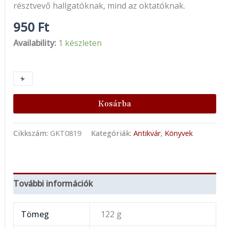
résztvevő hallgatóknak, mind az oktatóknak.
950
Ft
Availability:
1 készleten
+
-
Kosárba
Cikkszám:
GKT0819
Kategóriák:
Antikvár
,
Könyvek
További információk
Tömeg
122 g