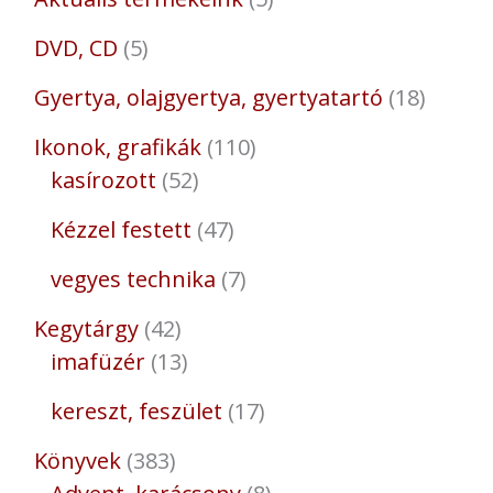
DVD, CD
5
Gyertya, olajgyertya, gyertyatartó
18
Ikonok, grafikák
110
kasírozott
52
Kézzel festett
47
vegyes technika
7
Kegytárgy
42
imafüzér
13
kereszt, feszület
17
Könyvek
383