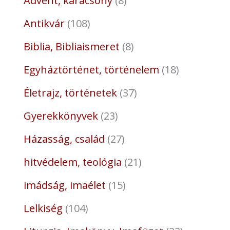
Advent, karácsony
8
Antikvár
108
Biblia, Bibliaismeret
8
Egyháztörténet, történelem
18
Életrajz, történetek
37
Gyerekkönyvek
23
Házasság, család
27
hitvédelem, teológia
21
imádság, imaélet
15
Lelkiség
104