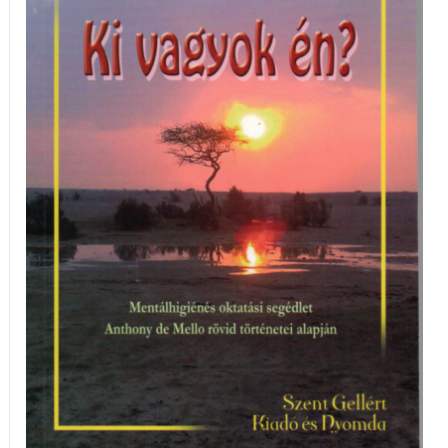
vagyok
én?
mennyiség