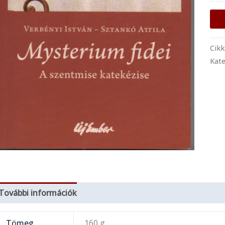
Cik
Kate
További információk
Tömeg
160 g