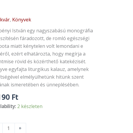
ikvár
,
Könyvek
bényi
án-
bényi István egy nagyszabású monográfia
ankó
észítésén fáradozott, de romló egészségi
a:
pota miatt kénytelen volt lemondani e
terium
éről, ezért elhatározta, hogy megírja a
ntmise rövid és közérthető katekézisét.
nyiség
yve egyfajta liturgikus kalauz, amelynek
ítségével elmélyülhetünk hitünk szent
kának ismeretében és ünneplésében.
190
Ft
lability:
2 készleten
+