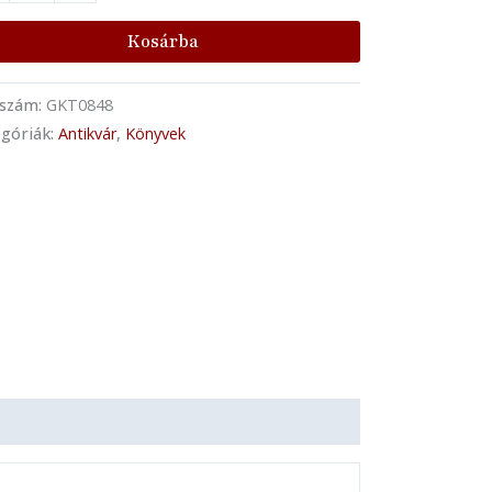
Kosárba
kszám:
GKT0848
góriák:
Antikvár
,
Könyvek