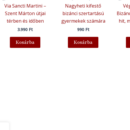
Via Sancti Martini –
Nagyheti kifestő
Vé
Szent Márton útjai
bizánci szertartású
Bizánc
térben és időben
gyermekek számára
hit, 
3.990
Ft
990
Ft
Kosárba
Kosárba