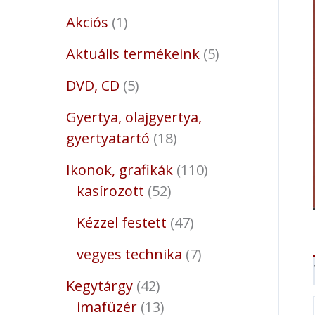
Akciós
1
Aktuális termékeink
5
DVD, CD
5
Gyertya, olajgyertya,
gyertyatartó
18
Ikonok, grafikák
110
kasírozott
52
Kézzel festett
47
vegyes technika
7
Kegytárgy
42
imafüzér
13