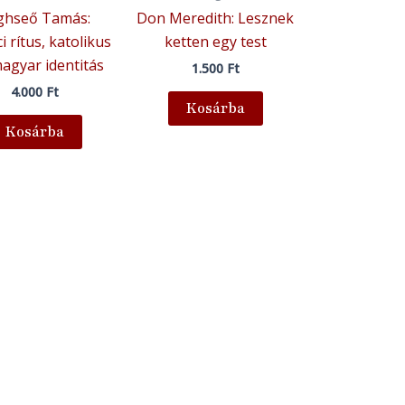
ghseő Tamás:
Don Meredith: Lesznek
i rítus, katolikus
ketten egy test
magyar identitás
1.500
Ft
4.000
Ft
Kosárba
Kosárba