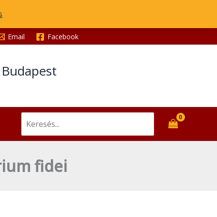
Attila:
s
Mysterium
fidei
Email
Facebook
mennyiség
t Budapest
Search
for:
ium fidei