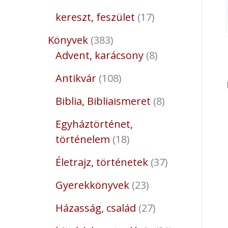
kereszt, feszület
17
Könyvek
383
Advent, karácsony
8
Antikvár
108
Biblia, Bibliaismeret
8
Egyháztörténet,
történelem
18
Életrajz, történetek
37
Gyerekkönyvek
23
Házasság, család
27