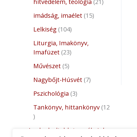
hitvédelem, teológia
21
imádság, imaélet
15
Lelkiség
104
Liturgia, Imakönyv,
Imafüzet
23
Művészet
5
Nagybőjt-Húsvét
7
Pszichológia
3
Tankönyv, hittankönyv
12
Legkedveltebb termékeink