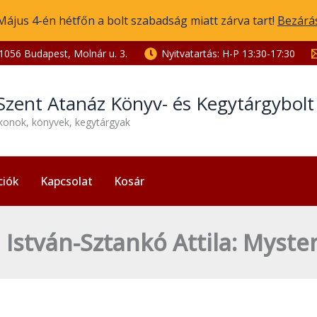
Május 4-én hétfőn a bolt szabadság miatt zárva tart!
Bezárá
1056 Budapest, Molnár u. 3.
Nyitvatartás: H-P 13:30-17:30
Szent Atanáz Könyv- és Kegytárgybol
ikonok, könyvek, kegytárgyak
ciók
Kapcsolat
Kosár
 István-Sztankó Attila: Myster