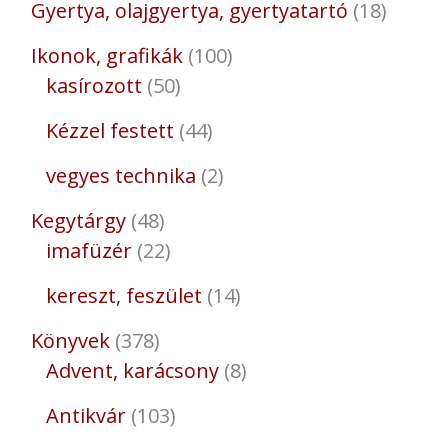
Gyertya, olajgyertya, gyertyatartó
18
Ikonok, grafikák
100
kasírozott
50
Kézzel festett
44
vegyes technika
2
Kegytárgy
48
imafüzér
22
kereszt, feszület
14
Könyvek
378
Advent, karácsony
8
Antikvár
103