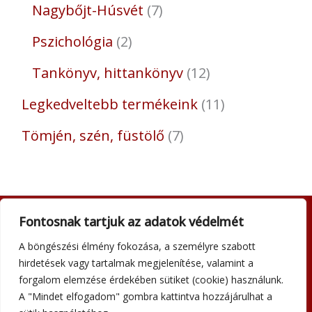
Nagybőjt-Húsvét
7
Pszichológia
2
Tankönyv, hittankönyv
12
Legkedveltebb termékeink
11
Tömjén, szén, füstölő
7
Fontosnak tartjuk az adatok védelmét
Adatkezelési tájékoztató
A böngészési élmény fokozása, a személyre szabott
Általános szerződési feltételek
hirdetések vagy tartalmak megjelenítése, valamint a
Impresszum
forgalom elemzése érdekében sütiket (cookie) használunk.
Szállítási információk
A "Mindet elfogadom" gombra kattintva hozzájárulhat a
Kapcsolat