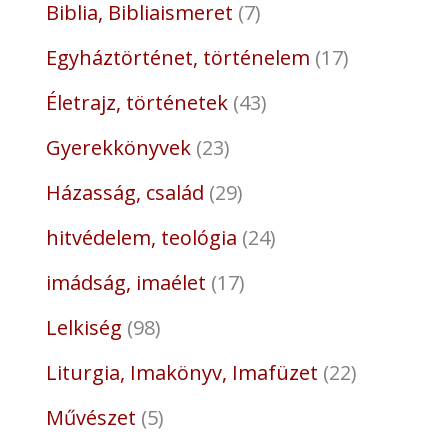
Biblia, Bibliaismeret
7
Egyháztörténet, történelem
17
Életrajz, történetek
43
Gyerekkönyvek
23
Házasság, család
29
hitvédelem, teológia
24
imádság, imaélet
17
Lelkiség
98
Liturgia, Imakönyv, Imafüzet
22
Művészet
5