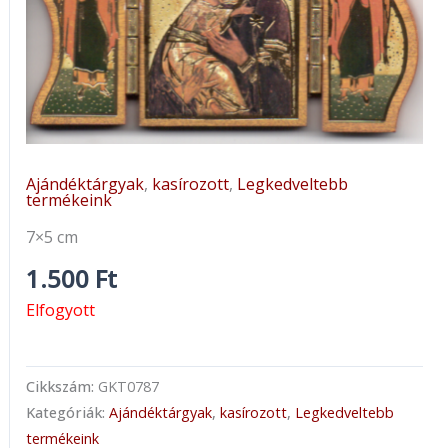
Ajándéktárgyak
,
kasírozott
,
Legkedveltebb
termékeink
7×5 cm
1.500
Ft
Elfogyott
Cikkszám:
GKT0787
Kategóriák:
Ajándéktárgyak
,
kasírozott
,
Legkedveltebb
termékeink