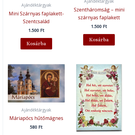
Ajándéktárgyak
Ajándéktárgyak
Szentháromság – mini
Mini Szárnyas faplakett-
szárnyas faplakett
Szentcsalád
1.500
Ft
1.500
Ft
Kosárba
Kosárba
Ajándéktárgyak
Máriapócs hűtőmágnes
580
Ft