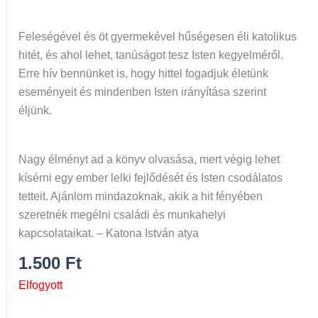
Feleségével és öt gyermekével hűségesen éli katolikus
hitét, és ahol lehet, tanúságot tesz Isten kegyelméről.
Erre hív bennünket is, hogy hittel fogadjuk életünk
eseményeit és mindenben Isten irányítása szerint
éljünk.
Nagy élményt ad a könyv olvasása, mert végig lehet
kísérni egy ember lelki fejlődését és Isten csodálatos
tetteit. Ajánlom mindazoknak, akik a hit fényében
szeretnék megélni családi és munkahelyi
kapcsolataikat. – Katona István atya
1.500
Ft
Elfogyott