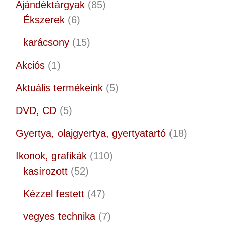
Ajándéktárgyak
85
Ékszerek
6
karácsony
15
Akciós
1
Aktuális termékeink
5
DVD, CD
5
Gyertya, olajgyertya, gyertyatartó
18
Ikonok, grafikák
110
kasírozott
52
Kézzel festett
47
vegyes technika
7