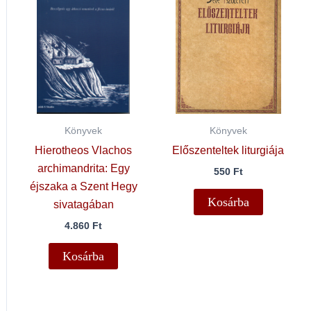
Könyvek
Könyvek
Hierotheos Vlachos
Előszenteltek liturgiája
archimandrita: Egy
550
Ft
éjszaka a Szent Hegy
Kosárba
sivatagában
4.860
Ft
Kosárba