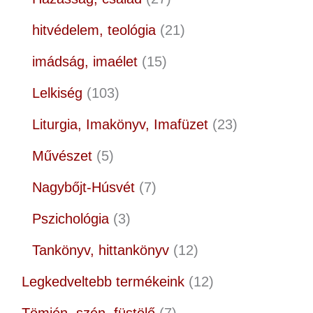
hitvédelem, teológia
21
imádság, imaélet
15
Lelkiség
103
Liturgia, Imakönyv, Imafüzet
23
Művészet
5
Nagybőjt-Húsvét
7
Pszichológia
3
Tankönyv, hittankönyv
12
Legkedveltebb termékeink
12
Tömjén, szén, füstölő
7