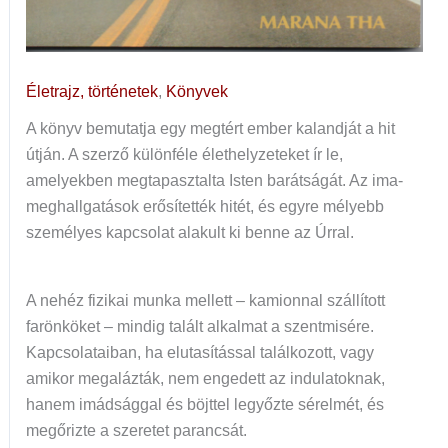
Életrajz, történetek
,
Könyvek
A könyv bemutatja egy megtért ember kalandját a hit
útján. A szerző különféle élethelyzeteket ír le,
amelyekben megtapasztalta Isten barátságát. Az ima-
meghallgatások erősítették hitét, és egyre mélyebb
személyes kapcsolat alakult ki benne az Úrral.
A nehéz fizikai munka mellett – kamionnal szállított
farönköket – mindig talált alkalmat a szentmisére.
Kapcsolataiban, ha elutasítással találkozott, vagy
amikor megalázták, nem engedett az indulatoknak,
hanem imádsággal és böjttel legyőzte sérelmét, és
megőrizte a szeretet parancsát.