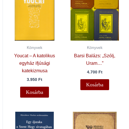
Könyvek
Könyvek
Youcat – A katolikus
Barsi Balázs: „Szólj,
egyház ifjúsági
Uram…”
katekizmusa
4.700
Ft
3.950
Ft
Kosárba
Kosárba