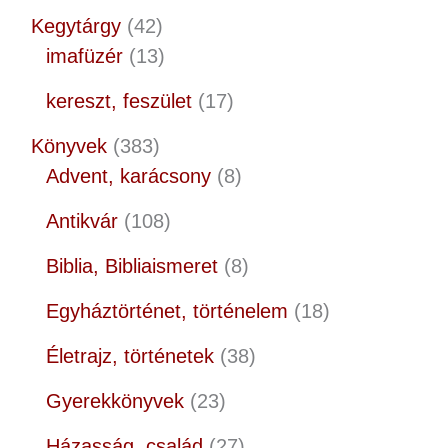
Kegytárgy
42
imafüzér
13
kereszt, feszület
17
Könyvek
383
Advent, karácsony
8
Antikvár
108
Biblia, Bibliaismeret
8
Egyháztörténet, történelem
18
Életrajz, történetek
38
Gyerekkönyvek
23
Házasság, család
27