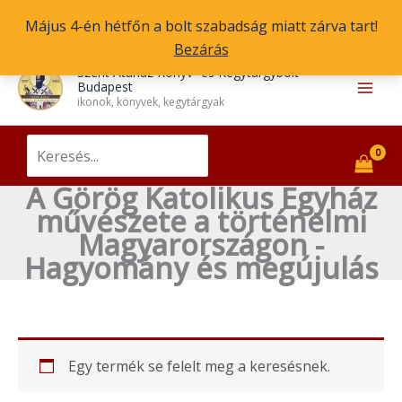
Skip
Május 4-én hétfőn a bolt szabadság miatt zárva tart!
to
Bezárás
content
Main
Szent Atanáz Könyv- és Kegytárgybolt
Budapest
Men
ikonok, könyvek, kegytárgyak
Search
for:
A Görög Katolikus Egyház
művészete a történelmi
Magyarországon -
Hagyomány és megújulás
Egy termék se felelt meg a keresésnek.