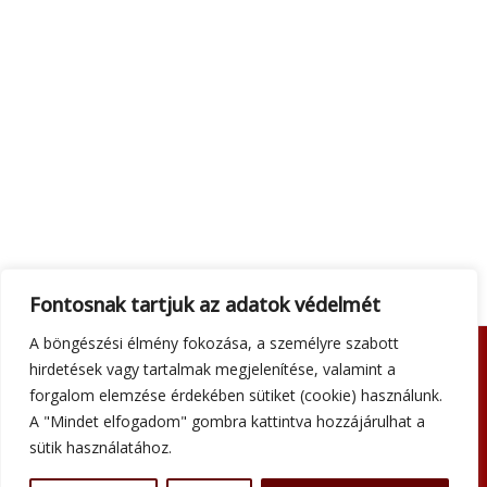
Fontosnak tartjuk az adatok védelmét
A böngészési élmény fokozása, a személyre szabott
hirdetések vagy tartalmak megjelenítése, valamint a
Adatkezelési tájékoztató
forgalom elemzése érdekében sütiket (cookie) használunk.
Általános szerződési feltételek
A "Mindet elfogadom" gombra kattintva hozzájárulhat a
Impresszum
sütik használatához.
Szállítási információk