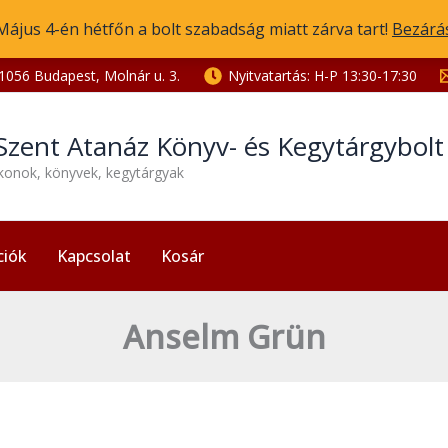
Május 4-én hétfőn a bolt szabadság miatt zárva tart!
Bezárá
1056 Budapest, Molnár u. 3.
Nyitvatartás: H-P 13:30-17:30
Szent Atanáz Könyv- és Kegytárgybol
ikonok, könyvek, kegytárgyak
ciók
Kapcsolat
Kosár
Anselm Grün