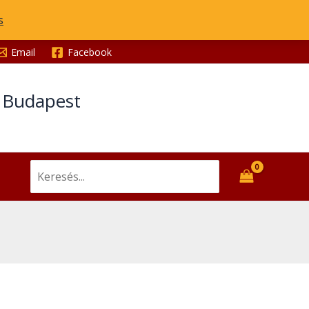
s
Email
Facebook
t Budapest
Search
for: