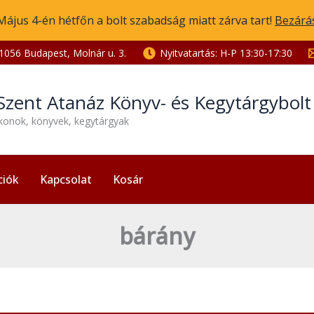
Május 4-én hétfőn a bolt szabadság miatt zárva tart!
Bezárá
1056 Budapest, Molnár u. 3.
Nyitvatartás: H-P 13:30-17:30
Szent Atanáz Könyv- és Kegytárgybol
ikonok, könyvek, kegytárgyak
ciók
Kapcsolat
Kosár
bárány