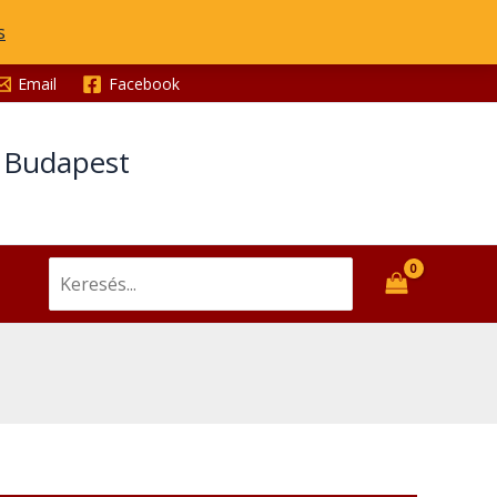
s
Email
Facebook
t Budapest
Search
for: