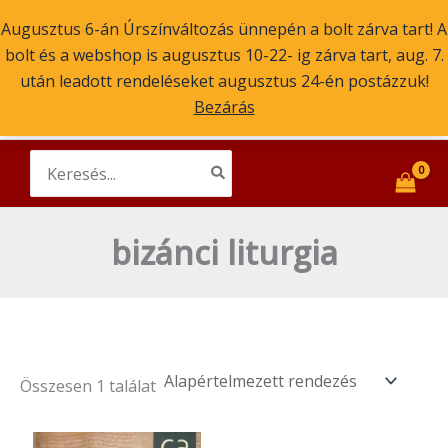
Skip
Augusztus 6-án Úrszínváltozás ünnepén a bolt zárva tart! A
to
bolt és a webshop is augusztus 10-22- ig zárva tart, aug. 7.
content
Main
után leadott rendeléseket augusztus 24-én postázzuk!
Szent Atanáz Könyv- és Kegytárgybolt
Budapest
Bezárás
Men
ikonok, könyvek, kegytárgyak
Search
for:
bizánci liturgia
Összesen 1 találat