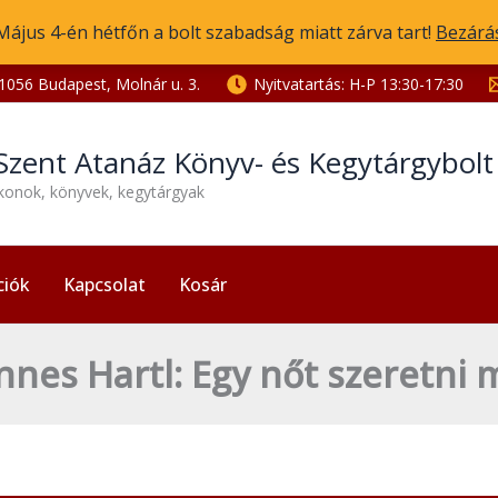
Május 4-én hétfőn a bolt szabadság miatt zárva tart!
Bezárá
1056 Budapest, Molnár u. 3.
Nyitvatartás: H-P 13:30-17:30
Szent Atanáz Könyv- és Kegytárgybol
ikonok, könyvek, kegytárgyak
ciók
Kapcsolat
Kosár
nnes Hartl: Egy nőt szeretni