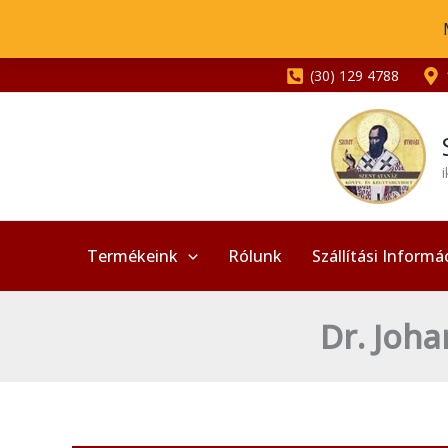
Skip
to
content
(30) 129 4788
Termékeink
Rólunk
Szállítási Informá
Dr. Joha