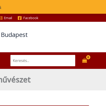
s
Email
Facebook
t Budapest
Search
for:
 művészet