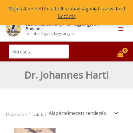
Skip
Május 4-én hétfőn a bolt szabadság miatt zárva tart!
to
Bezárás
content
Main
Szent Atanáz Könyv- és Kegytárgybolt
Budapest
Men
ikonok, könyvek, kegytárgyak
Search
for:
Dr. Johannes Hartl
Összesen 1 találat