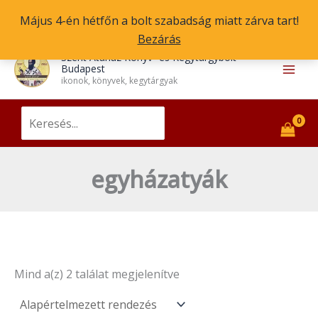
Skip
Május 4-én hétfőn a bolt szabadság miatt zárva tart!
to
Bezárás
content
Main
Szent Atanáz Könyv- és Kegytárgybolt
Budapest
Men
ikonok, könyvek, kegytárgyak
Search
for:
egyházatyák
Mind a(z) 2 találat megjelenítve