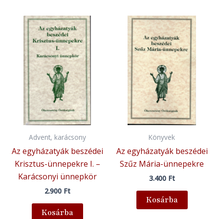
Advent, karácsony
Könyvek
Az egyházatyák beszédei
Az egyházatyák beszédei
Krisztus-ünnepekre I. –
Szűz Mária-ünnepekre
Karácsonyi ünnepkör
3.400
Ft
2.900
Ft
Kosárba
Kosárba