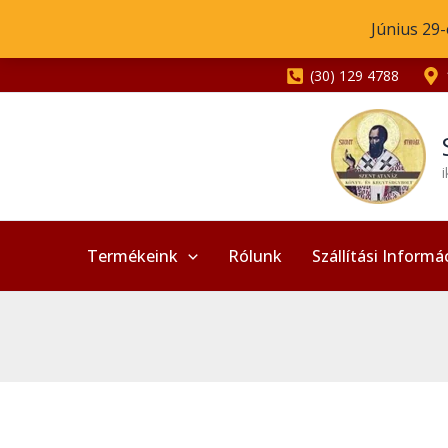
Skip
Június 29-
to
content
(30) 129 4788
Termékeink
Rólunk
Szállítási Informá