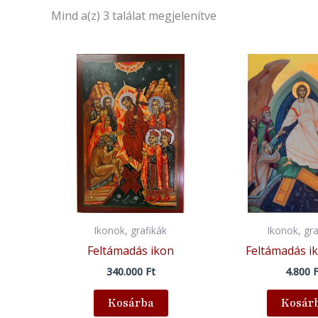
Mind a(z) 3 találat megjelenítve
Ikonok, grafikák
Ikonok, gra
Feltámadás ikon
Feltámadás ik
340.000
Ft
4.800
F
Kosárba
Kosár