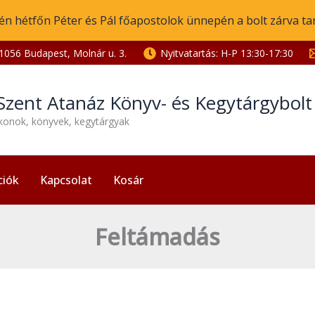
én hétfőn Péter és Pál főapostolok ünnepén a bolt zárva ta
1056 Budapest, Molnár u. 3.
Nyitvatartás: H-P 13:30-17:30
Szent Atanáz Könyv- és Kegytárgybol
ikonok, könyvek, kegytárgyak
ciók
Kapcsolat
Kosár
Feltámadás