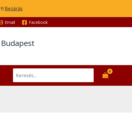
rt!
Bezárás
Email
Facebook
t Budapest
Search
for: