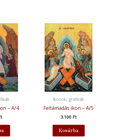
fikák
Ikonok, grafikák
on – A/4
Feltámadás ikon – A/5
t
3.100
Ft
ba
Kosárba